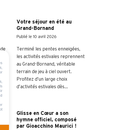
e
Votre séjour en été au
Grand-Bornand
Publié le 10 avril 2026
 de
Terminé les pentes enneigées,
les activités estivales reprennent
es
au Grand-Bornand, véritable
s,
oici
terrain de jeu à ciel ouvert.
or
es
Profitez d’un large choix
s,
ds
d’activités estivales dès...
ir
nd
er
ot
son
Glisse en Cœur a son
hymne officiel, composé
par Gioacchino Maurici !