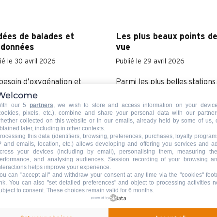
dées de balades et
Les plus beaux points d
ndonnées
vue
ié le 30 avril 2026
Publié le 29 avril 2026
besoin d’oxygénation et
Parmi les plus belles stations
Welcome
ctivité physique ?
la montagne française, Le
ith our 5
partners
, we wish to store and access information on your devic
Grand-Bornand constitue un
cookies, pixels, etc.), combine and share your personal data with our partner
"land art" grandeur nature. V
hether collected on this website or in our emails, already held by some of us, 
btained later, including in other contexts.
notre top des points de vue l
rocessing this data (identifiers, browsing, preferences, purchases, loyalty program
P and emails, location, etc.) allows developing and offering you services and a
plus spectaculaires de...
cross your devices (including by email), personalising them, measuring the
erformance, and analysing audiences. Session recording of your browsing a
nteractions helps improve your experience.
ou can "accept all" and withdraw your consent at any time via the "cookies" foot
ink
. You can also "set detailed preferences" and object to processing activities n
ongrandbo avec Tessa
Glisse en Cœur explose 
ubject to consent. These choices remain valid for 6 months.
RLEY
propre record avec 873
powered by
416€ de dons collectés !
ié le 26 mars 2026