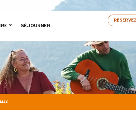
avis : Jusqu’à 30% de réduction sur une sélectio
RÉSERVE
IRE ?
SÉJOURNER
 MAG