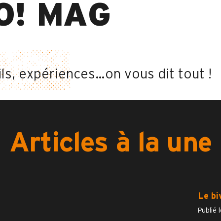
O! MAG
ls, expériences…on vous dit tout !
Articles à la une
Le bi
Publié l