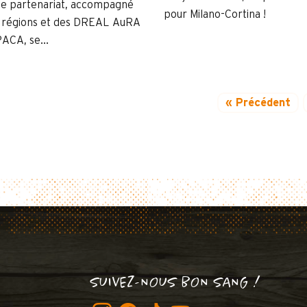
ge partenariat, accompagné
pour Milano-Cortina !
 régions et des DREAL AuRA
PACA, se...
« Précédent
SUIVEZ-NOUS BON SANG !