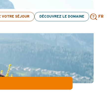
n d’activités ! > cliquez ici
Z VOTRE SÉJOUR
DÉCOUVREZ LE DOMAINE
FR
Rech