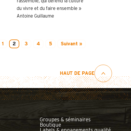
rassemble, qui défend la culture
du vivre et du faire ensemble »
Antoine Guillaume
1
2
3
4
5
Suivant »
HAUT DE PAGE
Groupes & séminaires
Boutique
Labels & engagements qualité