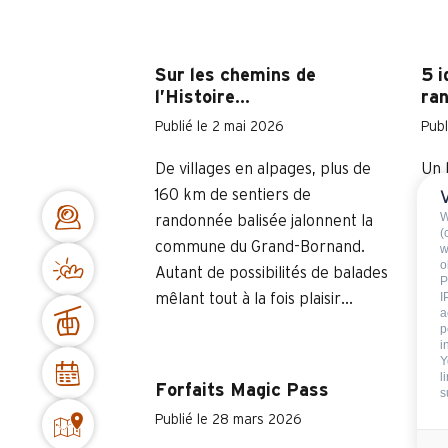
Sur les chemins de
5 i
l’Histoire…
ra
Publié le 2 mai 2026
Publ
De villages en alpages, plus de
Un 
160 km de sentiers de
d’a
W
randonnée balisée jalonnent la
(
commune du Grand-Bornand.
w
o
Autant de possibilités de balades
P
I
mêlant tout à la fois plaisir...
a
p
i
Y
l
Forfaits Magic Pass
#m
s
WO
Publié le 28 mars 2026
Publ