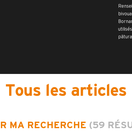
Rensei
bivoua
Bornan
utilisé
pâtura
Tous les articles
ER MA RECHERCHE
(59 RÉS