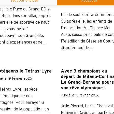
Set your choices
Accept all
Publié le 23 mars 2026
sa, la « Puce du Grand-BO »,
Elle le souhaitait ardemment.
retour dans son village après
Qu’après elle, les enfants de
carrière de sportive de haut-
l’association Ma Chance Moi
au, vous invite à
Aussi, cause principale de ce
)découvrir son Grand-Bo.
17e édition de Glisse en Cœur,
ant d’expériences et de...
disputée tout le...
otégeons le Tétras-Lyre
Avec 3 champions au
départ de Milano-Cortina
ié le 19 février 2026
Le Grand-Bornand pours
son rêve olympique !
Tétras-Lyre : espèce
Publié le 13 février 2026
lématique de nos
tagnes. Pour enrayer la
Julie Pierrel, Lucas Chanavat
ression de la population, un
Benjamin Daviet, en partance