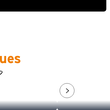
ques
D