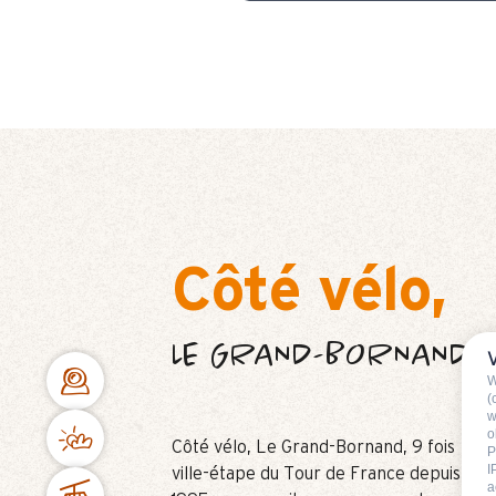
Côté vélo,
LE GRAND-BORNAND E
W
(
w
o
Côté vélo, Le Grand-Bornand, 9 fois
P
I
ville-étape du Tour de France depuis
a