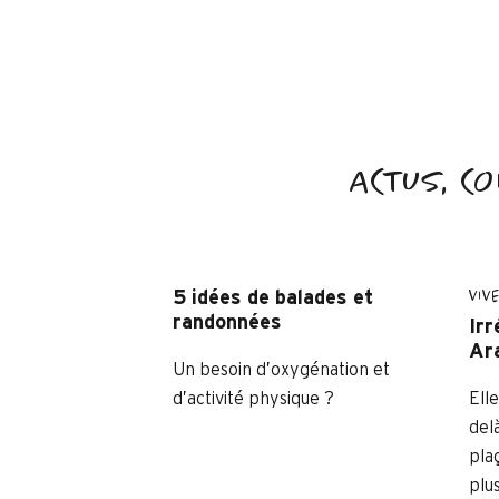
ACTUS, CO
VIV
5 idées de balades et
randonnées
Irr
Ara
Un besoin d’oxygénation et
d’activité physique ?
Ell
del
pla
plu