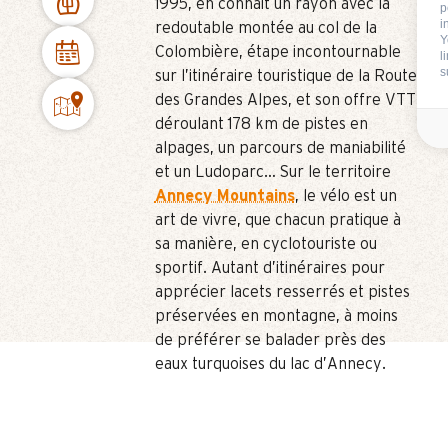
1995, en connait un rayon avec la
p
i
redoutable montée au col de la
Y
Colombière, étape incontournable
l
s
sur l’itinéraire touristique de la Route
des Grandes Alpes, et son offre VTT
déroulant 178 km de pistes en
alpages, un parcours de maniabilité
et un Ludoparc… Sur le territoire
Annecy Mountains
, le vélo est un
art de vivre, que chacun pratique à
sa manière, en cyclotouriste ou
sportif. Autant d’itinéraires pour
apprécier lacets resserrés et pistes
préservées en montagne, à moins
de préférer se balader près des
eaux turquoises du lac d’Annecy.