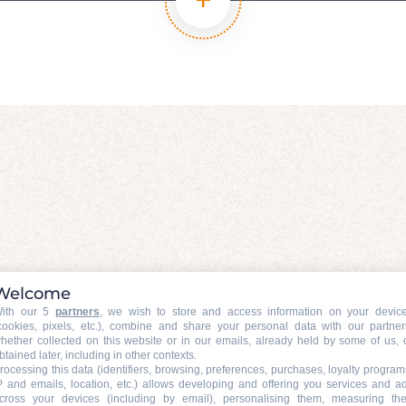
N CONNAÎT UN RAYON !
Welcome
ith our 5
partners
, we wish to store and access information on your devic
cookies, pixels, etc.), combine and share your personal data with our partner
hether collected on this website or in our emails, already held by some of us, 
btained later, including in other contexts.
LES ITINÉRAIRES DE VÉLO 
rocessing this data (identifiers, browsing, preferences, purchases, loyalty program
P and emails, location, etc.) allows developing and offering you services and a
cross your devices (including by email), personalising them, measuring the