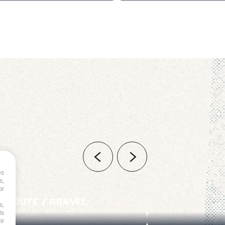
es
s,
or
DE ROUTE / GRAVEL
s,
ds
ir