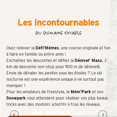
Les incontournables
DU DOMAINE SKIABLE
Osez relever la
Défi’Mômes
, une course originale et fun
à faire en famille ou entre amis !
Enchaînez les descentes et défiez la
Dénivel’ Maxx
, 3
km de descente non-stop pour 1100 m de dénivelé.
Envie de dévaler les pentes sous les étoiles ? Le ski
nocturne est une expérience unique à ne surtout pas
manquer !
Pour les amateurs de freestyle, le
Môm’Park
et son
Snowpark
vous attendent pour réaliser vos plus beaux
tricks avec des modules adaptés à tous les niveaux.
VIVEZ L'EXPÉRIENCE
MON ITINÉRAIRE SKI !