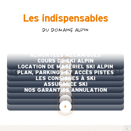
Les indispensables
DU DOMAINE ALPIN
OUVERTURES DES PISTES ET
TOUS LES FORFAITS DE SKI ALPIN
REMONTÉES MÉCANIQUES
COURS DE SKI ALPIN
LOCATION DE MATÉRIEL SKI ALPIN
PLAN, PARKINGS ET ACCÈS PISTES
LES CONSIGNES À SKI
ASSURANCE SKI
NOS GARANTIES ANNULATION