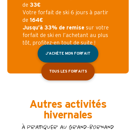
de
33€
Votre forfait de ski 6 jours à partir
de
164€
Jusqu’à 33% de remise
sur votre
forfait de ski en l’achetant au plus
tôt, profitez-en tout de suite !
J'ACHÈTE MON FORFAIT
TOUS LES FORFAITS
Autres activités
hivernales
À PRATIQUER AU GRAND-BORNAND