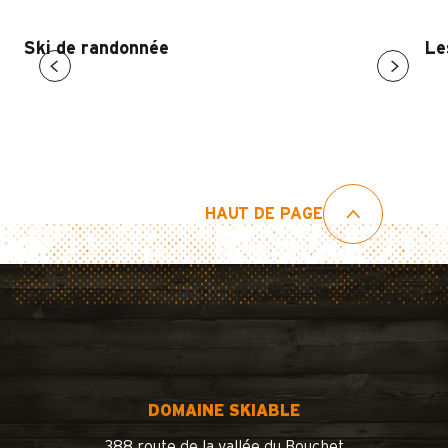
Ski de randonnée
Le
HAUT DE PAGE
DOMAINE SKIABLE
388 route de la vallée du Bouchet