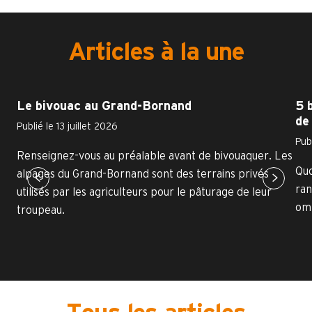
Articles à la une
Le bivouac au Grand-Bornand
5 
de 
Publié le 13 juillet 2026
Publ
Renseignez-vous au préalable avant de bivouaquer. Les
Quo
alpages du Grand-Bornand sont des terrains privés
ran
utilisés par les agriculteurs pour le pâturage de leur
omb
troupeau.