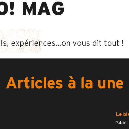
O! MAG
ls, expériences…on vous dit tout !
Articles à la une
Le bi
Publié l