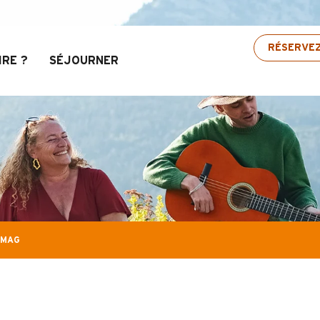
Aravis : Jusqu’à 30% de réduction sur une sélect
RÉSERVE
IRE ?
SÉJOURNER
 MAG