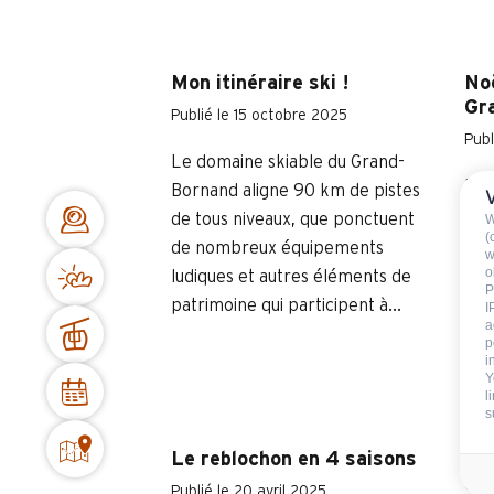
Mon itinéraire ski !
Noë
Gr
Publié le 15 octobre 2025
Publ
Le domaine skiable du Grand-
Par
Bornand aligne 90 km de pistes
réc
de tous niveaux, que ponctuent
W
(
mai
de nombreux équipements
w
fêt
o
ludiques et autres éléments de
P
Bor
patrimoine qui participent à...
I
a
sur
p
de..
i
Y
l
s
Le reblochon en 4 saisons
Top
déc
Publié le 20 avril 2025