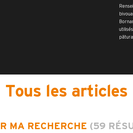
Rensei
bivoua
Bornan
utilisé
pâtura
Tous les articles
ER MA RECHERCHE
(59 RÉS