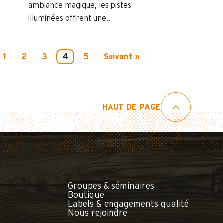
s
ambiance magique, les pistes
illuminées offrent une...
1
2
3
4
5
Suivant »
HAUT DE PAGE
Groupes & séminaires
Boutique
Labels & engagements qualité
Nous rejoindre