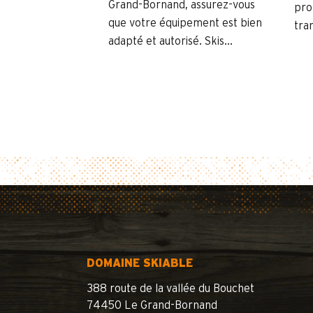
Grand-Bornand, assurez-vous
pro
que votre équipement est bien
tran
adapté et autorisé. Skis...
DOMAINE SKIABLE
388 route de la vallée du Bouchet
74450 Le Grand-Bornand