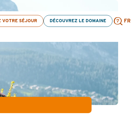
ion d’activités ! > cliquez ici
Z VOTRE SÉJOUR
DÉCOUVREZ LE DOMAINE
FR
Rech