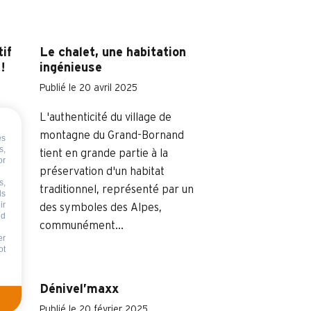
if
Le chalet, une habitation
!
ingénieuse
Publié le 20 avril 2025
au
L'authenticité du village de
ête
montagne du Grand-Bornand
es
s,
le
tient en grande partie à la
or
 de
préservation d'un habitat
s,
traditionnel, représenté par un
ds
ir
des symboles des Alpes,
nd
communément...
er
ot
pin
Dénivel’maxx
Publié le 20 février 2025