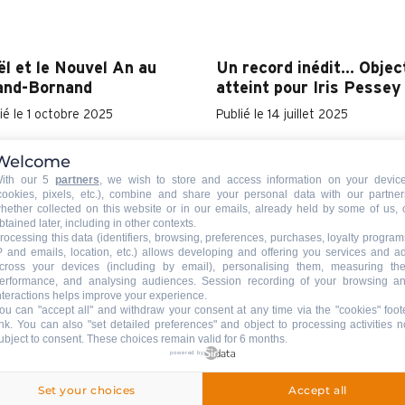
l et le Nouvel An au
Un record inédit… Object
and-Bornand
atteint pour Iris Pessey 
ié le 1 octobre 2025
Publié le 14 juillet 2025
enthèse enchantée qui
Le dimanche 14 juillet 2024, 
Welcome
hauffe le cœur des petits…
Grand-Bornand, a eu lieu la F
ith our 5
partners
, we wish to store and access information on your devic
cookies, pixels, etc.), combine and share your personal data with our partner
s aussi des plus grands, les
de la Montagne durant laquel
hether collected on this website or in our emails, already held by some of us, 
es de fin d’année au Grand-
Iris Pessey a tenté un record
btained later, including in other contexts.
rocessing this data (identifiers, browsing, preferences, purchases, loyalty program
nand, c’est se laisser
trail : l'aller-retour depuis la
P and emails, location, etc.) allows developing and offering you services and a
cross your devices (including by email), personalising them, measuring the
prendre par cette douceur
place de...
erformance, and analysing audiences. Session recording of your browsing a
.
nteractions helps improve your experience.
ou can "accept all" and withdraw your consent at any time via the "cookies" foot
ink
. You can also "set detailed preferences" and object to processing activities n
ubject to consent. These choices remain valid for 6 months.
powered by
 5 des pistes à
Offres spéciales – ski al
Set your choices
Accept all
ouvrir en famille
Publié le 5 mars 2025