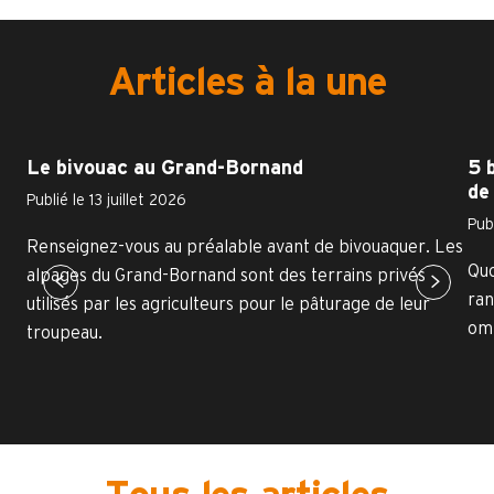
Articles à la une
Le bivouac au Grand-Bornand
5 
de 
Publié le 13 juillet 2026
Publ
Renseignez-vous au préalable avant de bivouaquer. Les
Quo
alpages du Grand-Bornand sont des terrains privés
ran
utilisés par les agriculteurs pour le pâturage de leur
omb
troupeau.