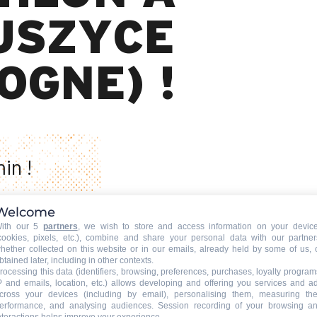
USZYCE
OGNE) !
in !
Welcome
ith our 5
partners
, we wish to store and access information on your devic
cookies, pixels, etc.), combine and share your personal data with our partner
hether collected on this website or in our emails, already held by some of us, 
btained later, including in other contexts.
rocessing this data (identifiers, browsing, preferences, purchases, loyalty program
P and emails, location, etc.) allows developing and offering you services and a
et remporte la
cross your devices (including by email), personalising them, measuring the
erformance, and analysing audiences. Session recording of your browsing a
Jakuszyce en