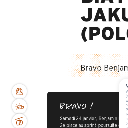
JAK
(POL
Bravo Benjam
W
(
w
BRAVO !
o
P
I
Samedi 24 janvier, Benjamin Davi
a
p
2e place au sprint-poursuite de 