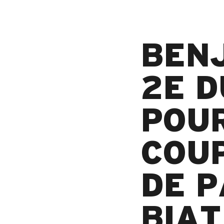
BENJ
2E D
POUR
COU
DE P
BIAT