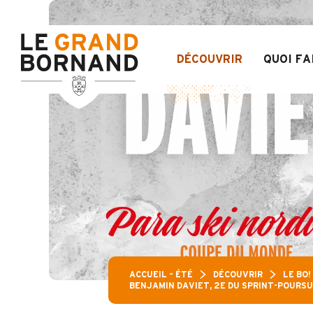
Aller
Pass Loisir
au
contenu
principal
DÉCOUVRIR
QUOI FA
ACCUEIL – ÉTÉ
DÉCOUVRIR
LE BO!
BENJAMIN DAVIET, 2E DU SPRINT-POURSU