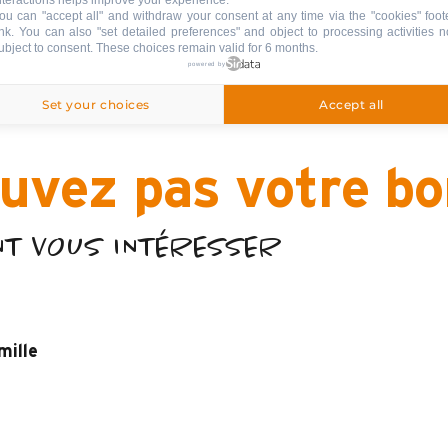
nteractions helps improve your experience.
ou can "accept all" and withdraw your consent at any time via the "cookies" foot
ink
. You can also "set detailed preferences" and object to processing activities n
ubject to consent. These choices remain valid for 6 months.
powered by
Set your choices
Accept all
uvez pas votre b
NT VOUS INTÉRESSER
mille