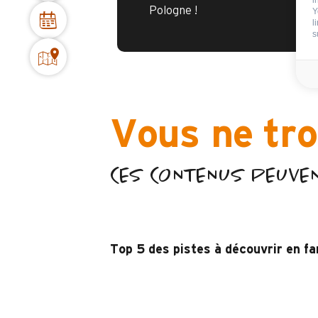
i
Pologne !
Y
l
s
Vous ne tro
CES CONTENUS PEUVE
Top 5 des pistes à découvrir en fa