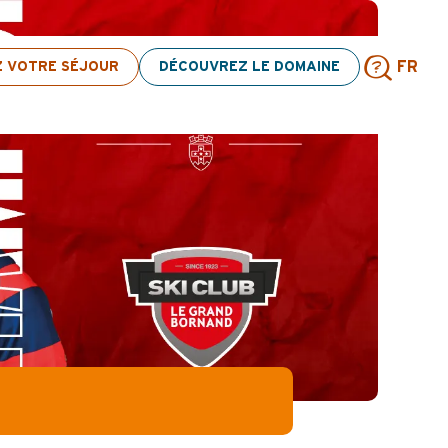
tion d’activités ! > cliquez ici
Z VOTRE SÉJOUR
DÉCOUVREZ LE DOMAINE
FR
Rech
!