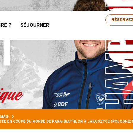
s Aravis : Jusqu’à 30% de réduction sur une sélec
RÉSERVE
IRE ?
SÉJOURNER
 MAG
ITE EN COUPE DU MONDE DE PARA-BIATHLON À JAKUSZYCE (POLOGNE) 