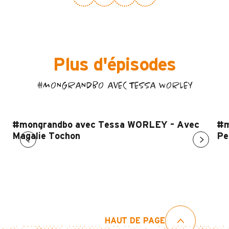
Plus d'épisodes
#MONGRANDBO AVEC TESSA WORLEY
#mongrandbo avec Tessa WORLEY – Avec
#m
Magalie Tochon
Pe
HAUT DE PAGE