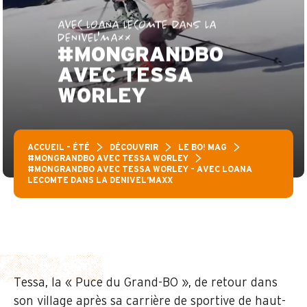
AVEC LOANA LECOMTE DANS LA
DENIVEL'MAXX
#MONGRANDBO
AVEC TESSA
WORLEY
ACCUEIL – ÉTÉ
DÉCOUVRIR
LE BO! MAG
#MONGRANDBO AVEC TESSA WORLEY
#MONGRANDBO AVEC TESSA WORLEY – AVEC LOANA
LECOMTE DANS LA DENIVEL’MAXX
Tessa, la « Puce du Grand-BO », de retour dans
son village après sa carrière de sportive de haut-