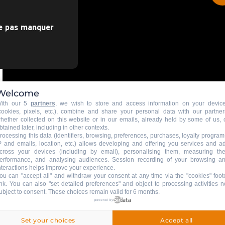
ne pas manquer
Welcome
ith our 5
partners
, we wish to store and access information on your devic
cookies, pixels, etc.), combine and share your personal data with our partner
hether collected on this website or in our emails, already held by some of us, 
btained later, including in other contexts.
rocessing this data (identifiers, browsing, preferences, purchases, loyalty program
P and emails, location, etc.) allows developing and offering you services and a
cross your devices (including by email), personalising them, measuring the
erformance, and analysing audiences. Session recording of your browsing a
nteractions helps improve your experience.
ou can "accept all" and withdraw your consent at any time via the "cookies" foot
ink
. You can also "set detailed preferences" and object to processing activities n
ubject to consent. These choices remain valid for 6 months.
powered by
CETTE EXPÉRIENCE VOUS PLAIT ?
Set your choices
Accept all