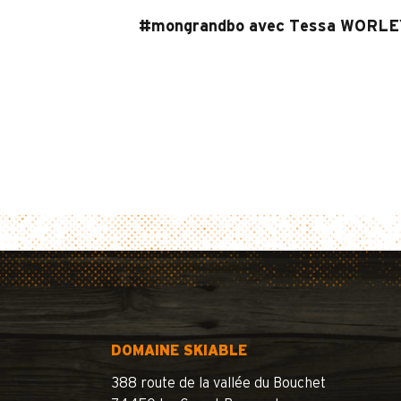
#mongrandbo avec Tessa WORLEY
DOMAINE SKIABLE
388 route de la vallée du Bouchet