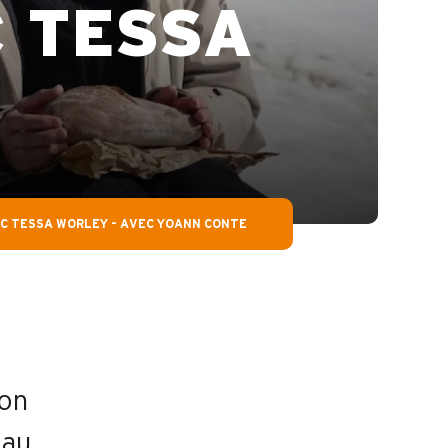
 TESSA
 TESSA WORLEY – AVEC YOANN CONTE
son
eau,