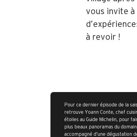
vous invite à
d’expérience
à revoir !
Pour ce dernier épisode de la sai
retrouve Yoann Conte, chef cuisi
étoiles au Guide Michelin, pour fa
plus beaux panoramas du domain
accompagné d’une dégustation de