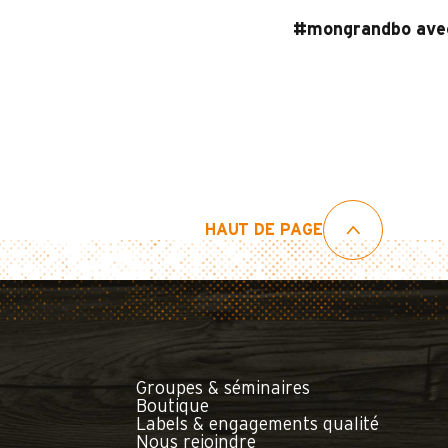
#mongrandbo ave
HAUT DE PAGE
Groupes & séminaires
Boutique
Labels & engagements qualité
Nous rejoindre