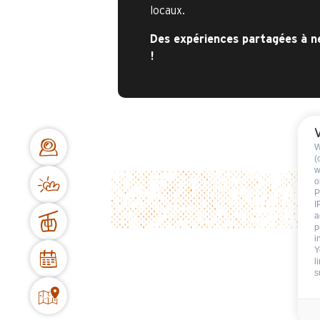
locaux.
Des expériences partagées à 
!
W
(
w
o
P
I
a
p
i
Y
l
s