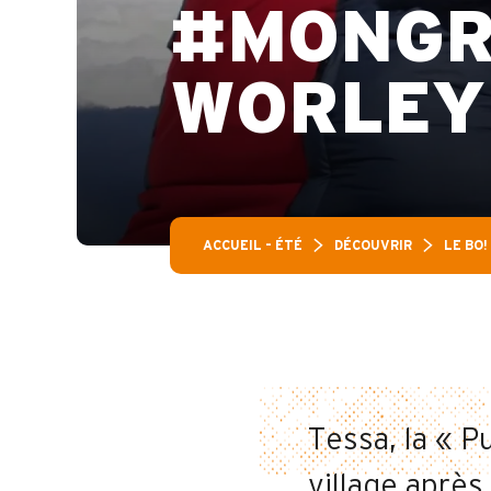
#MONGR
WORLEY
ACCUEIL – ÉTÉ
DÉCOUVRIR
LE BO!
Tessa, la « 
village après