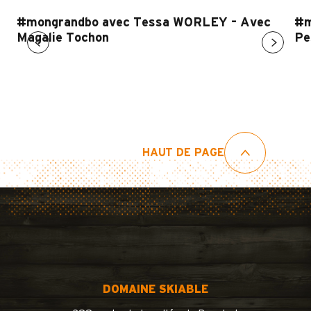
#mongrandbo avec Tessa WORLEY – Avec
#m
Magalie Tochon
Pe
HAUT DE PAGE
DOMAINE SKIABLE