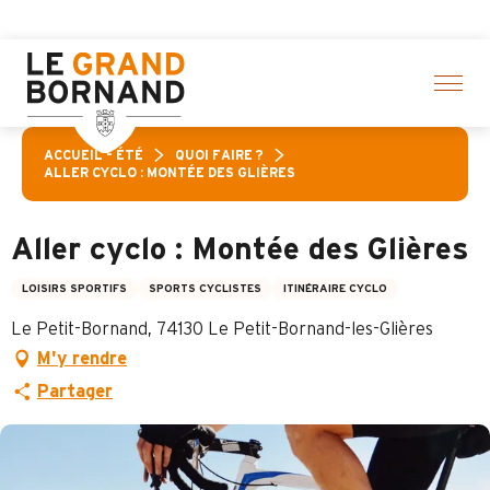
Aller
Pass Lois
au
contenu
principal
ACCUEIL – ÉTÉ
QUOI FAIRE ?
ALLER CYCLO : MONTÉE DES GLIÈRES
Aller cyclo : Montée des Glières
LOISIRS SPORTIFS
SPORTS CYCLISTES
ITINÉRAIRE CYCLO
Le Petit-Bornand, 74130 Le Petit-Bornand-les-Glières
M'y rendre
Partager