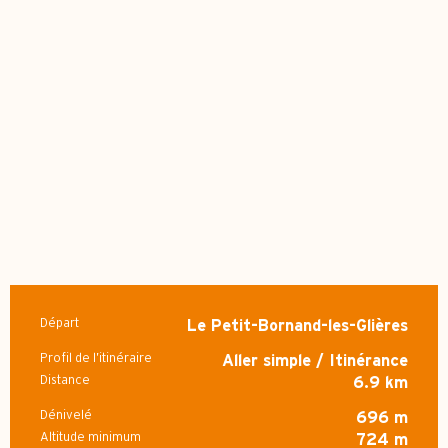
Départ
Le Petit-Bornand-les-Glières
Informations pratiques
Profil de l’itinéraire
Aller simple / Itinérance
Distance
6.9 km
Dénivelé
696 m
Altitude minimum
724 m