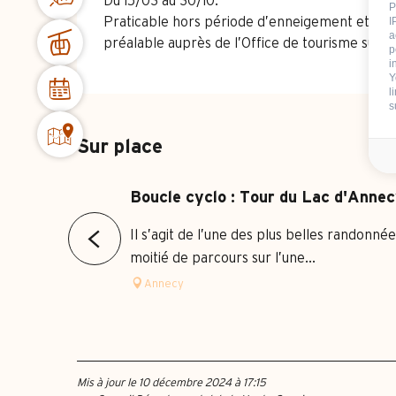
Du 15/03 au 30/10.
P
I
Praticable hors période d’enneigement et en f
a
préalable auprès de l’Office de tourisme sur 
p
i
Y
l
s
Sur place
Boucle cyclo : Tour du Lac d'Anne
Il s’agit de l’une des plus belles randonné
moitié de parcours sur l’une...
Annecy
Mis à jour le 10 décembre 2024 à 17:15