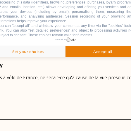
rocessing this data (identifiers, browsing, preferences, purchases, loyalty program
P and emails, location, etc.) allows developing and offering you services and a
onction des conditions climatiques. Se renseigner au
cross your devices (including by email), personalising them, measuring the
les conditions du moment.
erformance, and analysing audiences. Session recording of your browsing a
nteractions helps improve your experience.
ou can "accept all" and withdraw your consent at any time via the "cookies" foot
ink
. You can also "set detailed preferences" and object to processing activities n
ubject to consent. These choices remain valid for 6 months.
powered by
Set your choices
Accept all
cy
es à vélo de France, ne serait-ce qu’à cause de la vue presque c