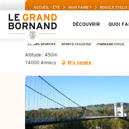
Aller
Pass L
ACCUEIL – ÉTÉ
QUOI FAIRE ?
BOUCLE CYCLO 
au
contenu
principal
DÉCOUVRIR
QUOI FA
Boucle cyclo : Pla
LOISIRS SPORTIFS
SPORTS CYCLISTES
ITINÉRAIRE CYCLO
Altitude : 450m
74000 Annecy
M'y rendre