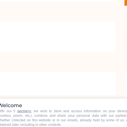
Welcome
ith our 5
partners
, we wish to store and access information on your devic
cookies, pixels, etc.), combine and share your personal data with our partner
hether collected on this website or in our emails, already held by some of us, 
btained later, including in other contexts.