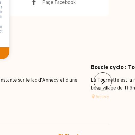
Page Facebook
s,
ds
ir
nd
er
ot
Boucle cyclo : To
onstante sur le lac d’Annecy et d’une
La Tournette est la 
beau village de Thône
Annecy