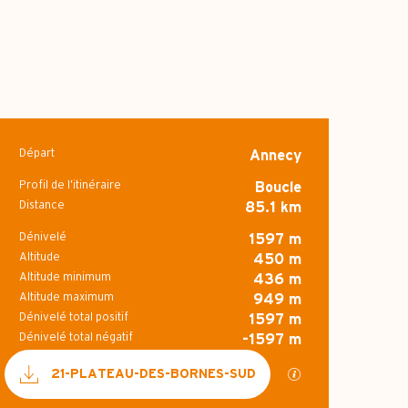
Départ
Annecy
Informations pr
Profil de l’itinéraire
Boucle
Distance
85.1 km
Dénivelé
1597 m
Altitude
450 m
Altitude minimum
436 m
Altitude maximum
949 m
Dénivelé total positif
1597 m
Dénivelé total négatif
-1597 m
Documentation
SECTIONS.TOURI
21-PLATEAU-DES-BORNES-SUD