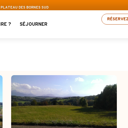
oisirs Aravis : Jusqu’à 30% de réduction sur une
: PLATEAU DES BORNES SUD
RÉSERVE
IRE ?
SÉJOURNER
teau des Bornes Sud