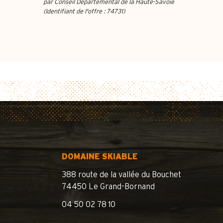
par Conseil Départemental de la Haute-Savoie
(Identifiant de l'offre :
74731
)
DOMAINE SKIABLE
388 route de la vallée du Bouchet
74450 Le Grand-Bornand
04 50 02 78 10