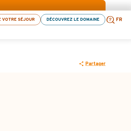
 sélection d’activités ! > cliquez ici
Z VOTRE SÉJOUR
DÉCOUVREZ LE DOMAINE
FR
Rech
Partager