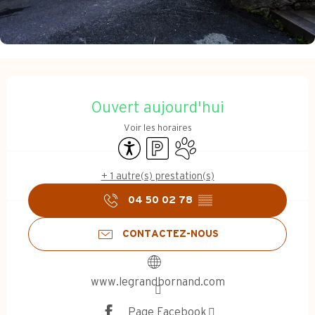
Ouverture et coordonnées
Ouvert aujourd'hui
Voir les horaires
Accessibilité
Parking
Animaux acceptés
+ 1 autre(s) prestation(s)
04 50 02 78
▒▒
CONTACTEZ-NOUS
www.legrandbornand.com
Page Facebook