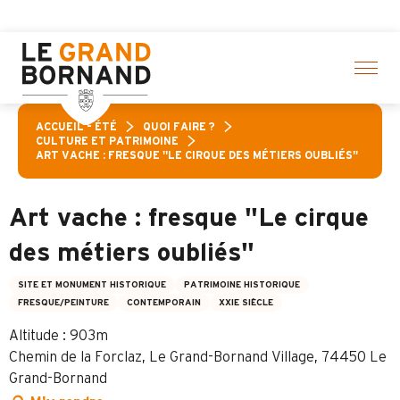
Aller
sélection d’activités ! > cliquez ici
au
contenu
principal
ACCUEIL – ÉTÉ
QUOI FAIRE ?
CULTURE ET PATRIMOINE
ART VACHE : FRESQUE "LE CIRQUE DES MÉTIERS OUBLIÉS"
Art vache : fresque "Le cirque
des métiers oubliés"
SITE ET MONUMENT HISTORIQUE
PATRIMOINE HISTORIQUE
FRESQUE/PEINTURE
CONTEMPORAIN
XXIE SIÈCLE
Altitude : 903m
Chemin de la Forclaz, Le Grand-Bornand Village, 74450 Le
Grand-Bornand