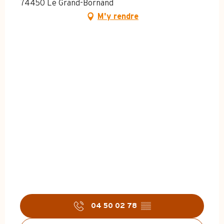
74450 Le Grand-Bornand
M'y rendre
04 50 02 78
▒▒