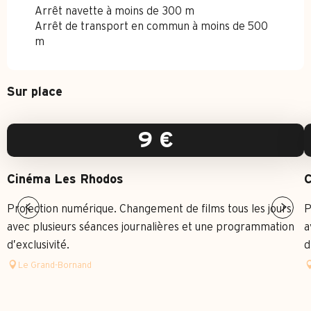
Arrêt navette à moins de 300 m
Arrêt de transport en commun à moins de 500
m
Sur place
9
€
Cinéma Les Rhodos
C
Projection numérique. Changement de films tous les jours
P
avec plusieurs séances journalières et une programmation
a
d’exclusivité.
d
Le Grand-Bornand