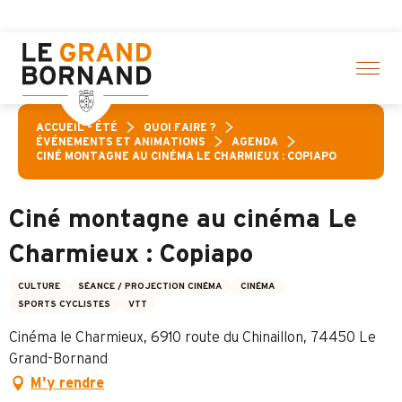
Aller
e sélection d’activités ! > cliquez ici
au
contenu
principal
ACCUEIL – ÉTÉ
QUOI FAIRE ?
ÉVÉNEMENTS ET ANIMATIONS
AGENDA
CINÉ MONTAGNE AU CINÉMA LE CHARMIEUX : COPIAPO
Ciné montagne au cinéma Le
Charmieux : Copiapo
CULTURE
SÉANCE / PROJECTION CINÉMA
CINÉMA
SPORTS CYCLISTES
VTT
Cinéma le Charmieux, 6910 route du Chinaillon, 74450 Le
Grand-Bornand
M'y rendre