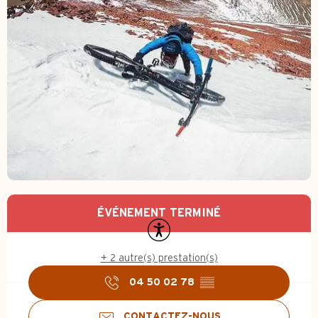
Ouverture et coordonnées
ÉVÉNEMENT TERMINÉ
Accessibilité
+ 2 autre(s) prestation(s)
04 50 02 78
▒▒
CONTACTEZ-NOUS