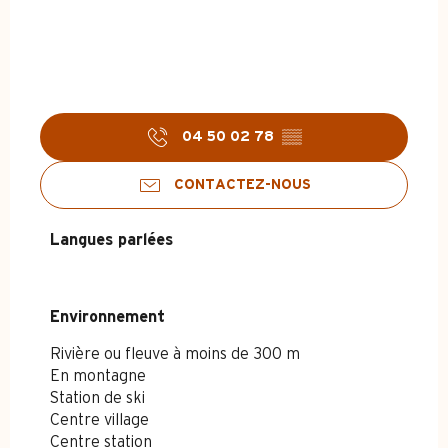
04 50 02 78
▒▒
CONTACTEZ-NOUS
Langues parlées
Langues parlées
Environnement
Environnement
Rivière ou fleuve à moins de 300 m
En montagne
Station de ski
Centre village
Centre station