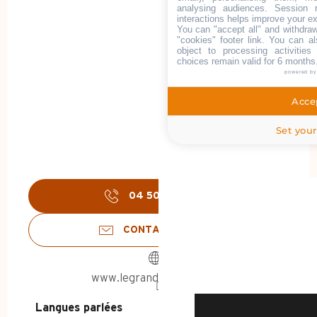
analysing audiences. Session 
interactions helps improve your e
You can "accept all" and withdraw
"cookies" footer link
. You can al
object to processing activitie
choices remain valid for 6 months
powered b
Accep
Set your
04 50 02 78
▒▒
ACCUEIL - ÉTÉ
CONTACTEZ-NOUS
DÉCOUVRIR
www.legrandbornand.com
Langues parlées
Langues parlées