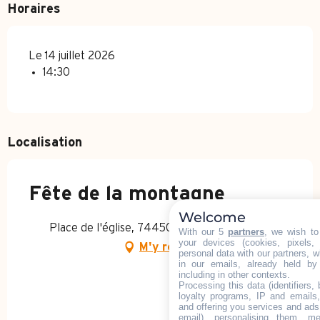
Horaires
Le 14 juillet 2026
14:30
Localisation
Fête de la montagne
Welcome
Place de l'église, 74450 Le Grand-Bornand
With our 5
partners
, we wish to
your devices (cookies, pixels,
M'y rendre
personal data with our partners, w
in our emails, already held by
including in other contexts.
Processing this data (identifiers,
loyalty programs, IP and emails, 
and offering you services and ads
email), personalising them, me