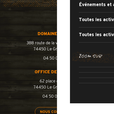
Événements et 
Toutes les activ
DOMAINE SKIABLE
Toutes les activ
388 route de la vallée du Bouchet
74450 Le Grand-Bornand
BALADES E
ZOOM SUR
04 50 02 78 10
LES ITINÉRA
OUVERTURE 
ROUTE
OFFICE DE TOURISME
PISCINE 
62 place de l’église
74450 Le Grand-Bornand
04 50 02 78 00
SÉJOURNER
NOUS CONTACTER