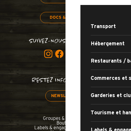
DOCS & PLANS
Transport
SUIVEZ-NOUS BON SANG !
Hébergement
Restaurants / b
Commerces et s
RESTEZ INFORMÉS !
Garderies et clu
NEWSLETTER
Tourisme et han
Groupes & séminaires
Boutique
Labels & engagements qualité
Labels & engage