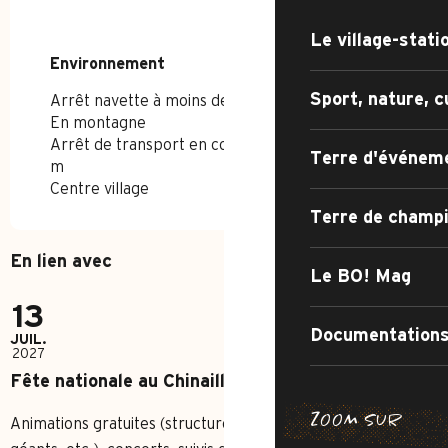
Le village-stati
Environnement
Environnement
Sport, nature, c
Arrêt navette à moins de 300 m
En montagne
Arrêt de transport en commun à moins de 500
Terre d'événem
m
Centre village
Terre de champ
En lien avec
Le BO! Mag
13
Documentations
JUIL.
2027
Fête nationale au Chinaillon
ZOOM SUR
Animations gratuites (structures gonflables, jeux en bois
CHEMIN DE
SENTIER DE 