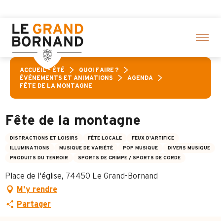
Aller
e sélection d’activités ! > cliquez ici
au
contenu
principal
ACCUEIL – ÉTÉ
QUOI FAIRE ?
ÉVÉNEMENTS ET ANIMATIONS
AGENDA
FÊTE DE LA MONTAGNE
Fête de la montagne
DISTRACTIONS ET LOISIRS
FÊTE LOCALE
FEUX D'ARTIFICE
ILLUMINATIONS
MUSIQUE DE VARIÉTÉ
POP MUSIQUE
DIVERS MUSIQUE
PRODUITS DU TERROIR
SPORTS DE GRIMPE / SPORTS DE CORDE
Place de l'église, 74450 Le Grand-Bornand
M'y rendre
Partager