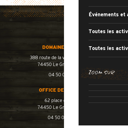
Événements et 
Toutes les activ
DOMAINE SKIABLE
Toutes les activ
388 route de la vallée du Bouchet
74450 Le Grand-Bornand
BALADES E
ZOOM SUR
04 50 02 78 10
LES ITINÉRA
OUVERTURE 
OFFICE DE TOURISME
ROUTE
PISCINE 
62 place de l’église
74450 Le Grand-Bornand
04 50 02 78 00