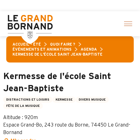
Aller
 sur une sélection d’activités ! > cliquez ici
au
contenu
principal
ACCUEIL – ÉTÉ
QUOI FAIRE ?
ÉVÉNEMENTS ET ANIMATIONS
AGENDA
KERMESSE DE L'ÉCOLE SAINT JEAN-BAPTISTE
Kermesse de l'école Saint
Jean-Baptiste
DISTRACTIONS ET LOISIRS
KERMESSE
DIVERS MUSIQUE
FÊTE DE LA MUSIQUE
Altitude : 920m
Espace Grand-Bo, 243 route du Borne, 74450 Le Grand-
Bornand