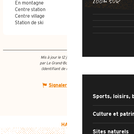
ZOOM SUR
En montagne
CHEMIN DE
SENTIER DE 
Centre station
IRRÉSISTIB
Centre village
AR
Station de ski
RUE DE 
Mis à jour le 12 juin 2026 à 14:14
par Le Grand-Bornand Tourisme
QUOI FAIRE ?
(Identifiant de l'offre :
162203
)
Signaler une erreur
Sports, loisirs, 
Culture et patr
HAUT DE PAGE
Sites naturels