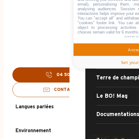
email), personalising them, me
analysing audiences. Session 
interactions helps improve your e
You can "accept all" and withdraw
Le village-stati
"cookies" footer link
. You can al
object to processing activitie
choices remain valid for 6 months
powered b
Sport, nature, c
Accep
Terre d'événem
Set your
04 50 02 78
▒▒
Terre de champ
CONTACTEZ-NOUS
Le BO! Mag
Langues parlées
Langues parlées
Documentations
Environnement
Environnement