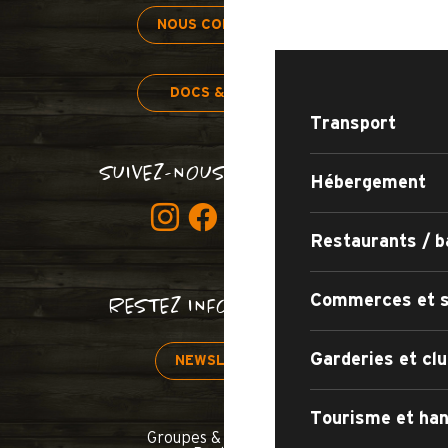
SÉJOURNER
NOUS CONTACTER
DOCS & PLANS
Transport
SUIVEZ-NOUS BON SANG !
Hébergement
Restaurants / b
Commerces et s
RESTEZ INFORMÉS !
Garderies et clu
NEWSLETTER
Tourisme et han
Groupes & séminaires