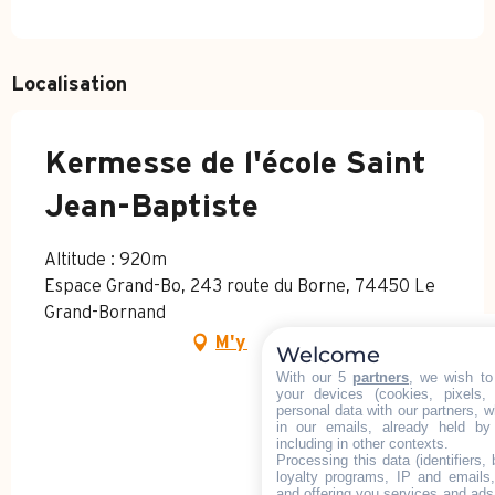
Localisation
Kermesse de l'école Saint
Jean-Baptiste
Altitude : 920m
Espace Grand-Bo, 243 route du Borne, 74450 Le
Grand-Bornand
M'y rendre
Welcome
With our 5
partners
, we wish to
your devices (cookies, pixels,
ACCUEIL - ÉTÉ
personal data with our partners, w
in our emails, already held by
including in other contexts.
Processing this data (identifiers,
DÉCOUVRIR
loyalty programs, IP and emails, 
and offering you services and ads