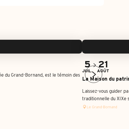
5
21
JUIL.
AOÛT
sée du Grand-Bornand, est le témoin des
La Maison du patrim
Laissez-vous guider pa
traditionnelle du XIXe 
Le Grand-Bornand