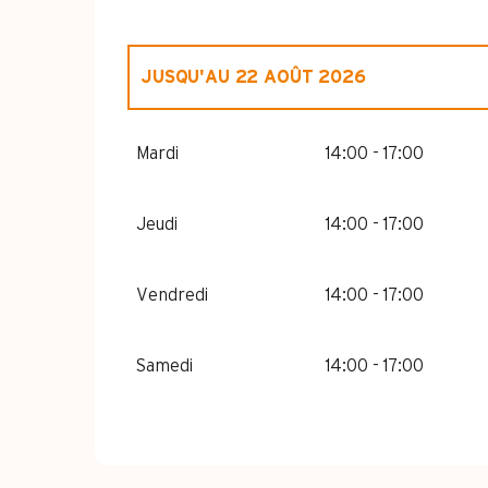
JUSQU'AU
22 AOÛT 2026
DU
13 JUIN 2026
AU
24 JUIN 2026
Mardi
14:00 - 17:00
DU
27 JUIN 2026
AU
28 JUIN 2026
Jeudi
14:00 - 17:00
MERCREDI 1 JUILLET 2026
Vendredi
14:00 - 17:00
DU
29 AOÛT 2026
AU
18 SEPTEMBRE 2
Samedi
14:00 - 17:00
DU
19 SEPTEMBRE 2026
AU
20 SEPTEM
DU
17 OCTOBRE 2026
AU
30 OCTOBRE 