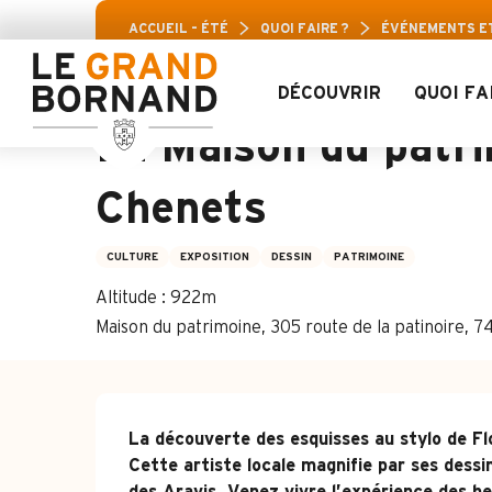
Aller
Pass Loisirs A
ACCUEIL – ÉTÉ
QUOI FAIRE ?
ÉVÉNEMENTS E
au
contenu
principal
DÉCOUVRIR
QUOI FA
4 juillet > 22 août / 29 août > 20 septembre / ...
La Maison du patri
Chenets
CULTURE
EXPOSITION
DESSIN
PATRIMOINE
Altitude : 922m
Maison du patrimoine, 305 route de la patinoire,
Description
La découverte des esquisses au stylo de Fl
Cette artiste locale magnifie par ses dessin