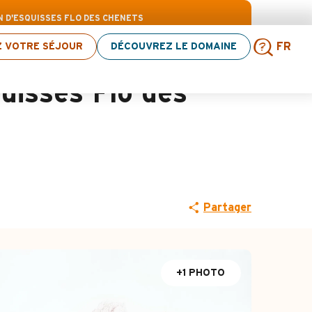
n d’activités ! > cliquez ici
N D'ESQUISSES FLO DES CHENETS
Z VOTRE SÉJOUR
DÉCOUVREZ LE DOMAINE
FR
Rech
uisses Flo des
Partager
+1 PHOTO