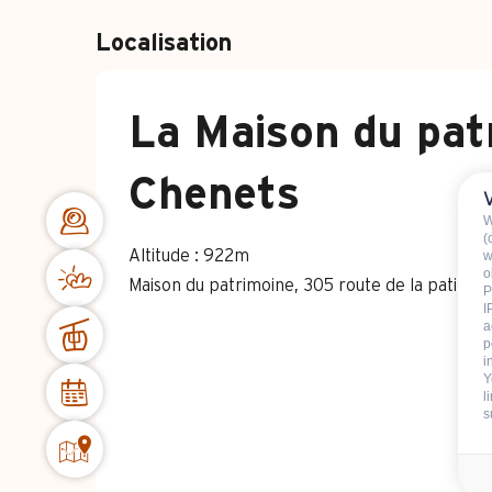
Localisation
La Maison du patr
Chenets
W
(
Altitude : 922m
w
o
Maison du patrimoine, 305 route de la patino
P
I
a
p
i
Y
l
s