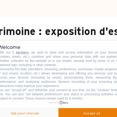
imoine : exposition d'e
Welcome
ith our 5
partners
, we wish to store and access information on your devic
cookies, pixels, etc.), combine and share your personal data with our partner
hether collected on this website or in our emails, already held by some of us, 
btained later, including in other contexts.
ire, 74450 Le Grand-Bornand
M'y rendre
rocessing this data (identifiers, browsing, preferences, purchases, loyalty program
P and emails, location, etc.) allows developing and offering you services and a
cross your devices (including by email), personalising them, measuring the
erformance, and analysing audiences. Session recording of your browsing a
nteractions helps improve your experience.
ou can "accept all" and withdraw your consent at any time via the "cookies" foot
ink
. You can also "set detailed preferences" and object to processing activities n
ubject to consent. These choices remain valid for 6 months.
powered by
Set your choices
Accept all