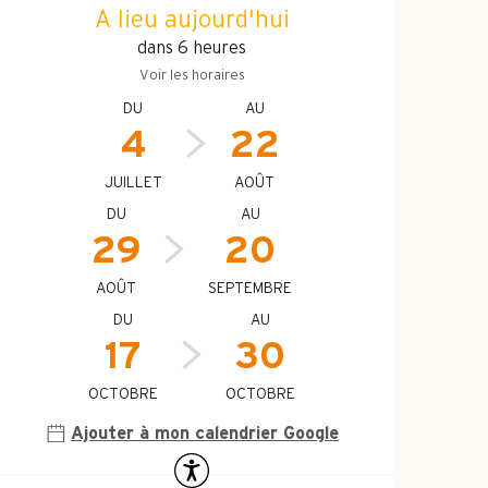
Ouverture et coo
A lieu aujourd'hui
dans 6 heures
Voir les horaires
DU
AU
4
22
JUILLET
AOÛT
DU
AU
29
20
AOÛT
SEPTEMBRE
DU
AU
17
30
OCTOBRE
OCTOBRE
Ajouter à mon calendrier Google
Accessibilité