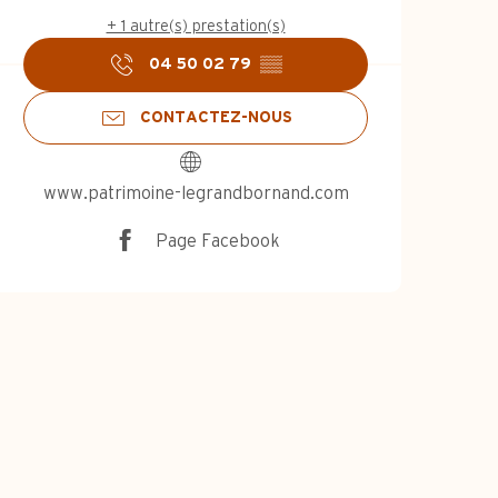
+ 1 autre(s) prestation(s)
04 50 02 79
▒▒
CONTACTEZ-NOUS
www.patrimoine-legrandbornand.com
Page Facebook