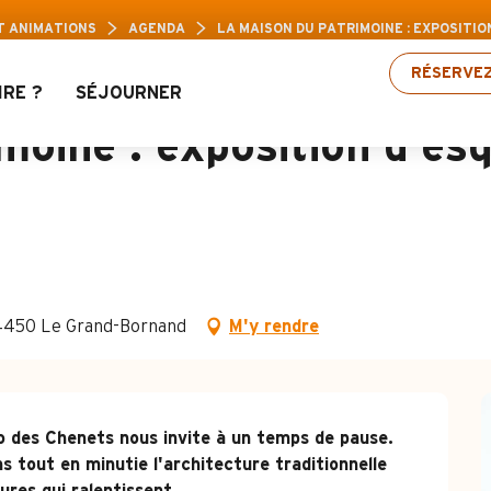
ravis : Jusqu’à 30% de réduction sur une sélectio
T ANIMATIONS
AGENDA
LA MAISON DU PATRIMOINE : EXPOSITIO
RÉSERVE
IRE ?
SÉJOURNER
moine : exposition d'esq
 74450 Le Grand-Bornand
M'y rendre
o des Chenets nous invite à un temps de pause. 
s tout en minutie l'architecture traditionnelle 