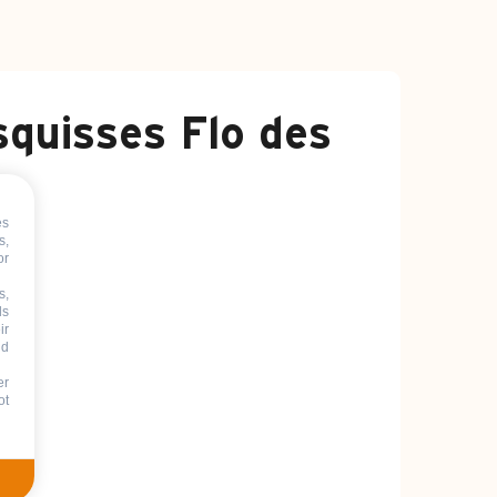
squisses Flo des
es
s,
or
s,
ds
ir
nd
er
ot