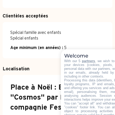
Clientèles acceptées
Spécial famille avec enfants
Spécial enfants
Age minimum (en années) :
5
Welcome
With our 5
partners
, we wish to
your devices (cookies, pixels,
personal data with our partners, w
Localisation
in our emails, already held by
including in other contexts.
Processing this data (identifiers,
loyalty programs, IP and emails, 
Place à Noël : Espace
and offering you services and ads
email), personalising them, me
analysing audiences. Session 
"Cosmos" par la
interactions helps improve your e
You can "accept all" and withdraw
compagnie Festijeux
"cookies" footer link
. You can al
object to processing activitie
choices remain valid for 6 months