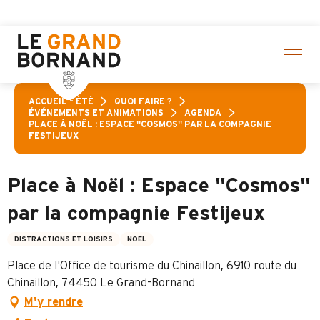
Aller
 sélection d’activités ! > cliquez ici
au
contenu
principal
ACCUEIL – ÉTÉ
QUOI FAIRE ?
ÉVÉNEMENTS ET ANIMATIONS
AGENDA
PLACE À NOËL : ESPACE "COSMOS" PAR LA COMPAGNIE
FESTIJEUX
Place à Noël : Espace "Cosmos"
par la compagnie Festijeux
DISTRACTIONS ET LOISIRS
NOËL
Place de l'Office de tourisme du Chinaillon, 6910 route du
Chinaillon, 74450 Le Grand-Bornand
M'y rendre