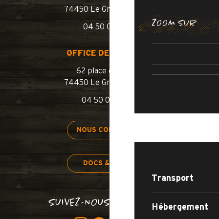
74450 Le Grand-Bornand
BALADES E
ZOOM SUR
04 50 02 78 10
LES ITINÉRA
OUVERTURE 
ROUTE
OFFICE DE TOURISME
PISCINE 
62 place de l’église
74450 Le Grand-Bornand
04 50 02 78 00
SÉJOURNER
NOUS CONTACTER
DOCS & PLANS
Transport
SUIVEZ-NOUS BON SANG !
Hébergement