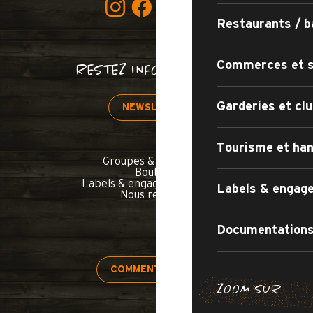
Restaurants / b
Commerces et s
RESTEZ INFORMÉS !
Garderies et clu
NEWSLETTER
Tourisme et han
Groupes & séminaires
Boutique
Labels & engagements qualité
Labels & engage
Nous rejoindre
Documentations
COMMENT VENIR ?
ZOOM SUR
H