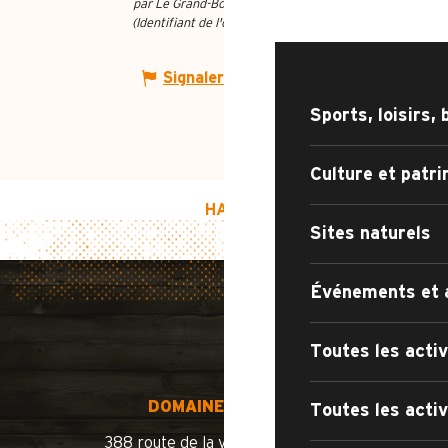
par Le Grand-Bornand Tourisme
QUOI FAIRE ?
(Identifiant de l'offre :
6722668
)
Signaler une erreur
Sports, loisirs, 
Culture et patr
HAUT DE PAGE
Sites naturels
Événements et 
Toutes les activ
DOMAINE SKIABLE
Toutes les activ
388 route de la vallée du Bouchet