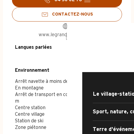
CONTACTEZ-NOUS
www.legrandbornand.com
ACCUEIL - ÉTÉ
Langues parlées
Langues parlées
DÉCOUVRIR
Environnement
Environnement
Arrêt navette à moins de 300 m
En montagne
Le village-stati
Arrêt de transport en commun à moins de 500
m
Centre station
Sport, nature, c
Centre village
Station de ski
Zone piétonne
Terre d'événem