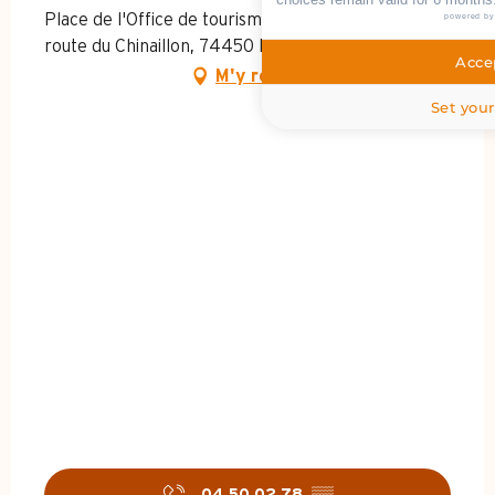
Place de l'Office de tourisme du Chinaillon, 6910
powered b
route du Chinaillon, 74450 Le Grand-Bornand
Accep
M'y rendre
Set your
04 50 02 78
▒▒