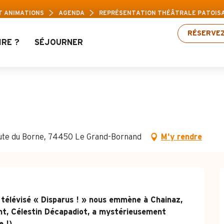
Loisirs Aravis : Jusqu’à 30% de réduction sur un
T ANIMATIONS
AGENDA
REPRÉSENTATION THÉÂTRALE PATOISAN
RÉSERVE
IRE ?
SÉJOURNER
âtrale patoisant : La d
route du Borne, 74450 Le Grand-Bornand
M'y rendre
télévisé « Disparus ! » nous emmène à Chainaz, 
ant, Célestin Décapadiot, a mystérieusement 