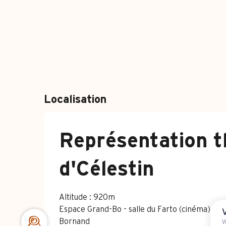
Localisation
Représentation th
d'Célestin
Altitude : 920m
Espace Grand-Bo - salle du Farto (cinéma), 2
Bornand
W