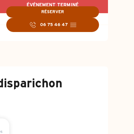
Ouverture et coo
ÉVÉNEMENT TERMINÉ
RÉSERVER
06 75 46 47
▒▒
disparichon
es