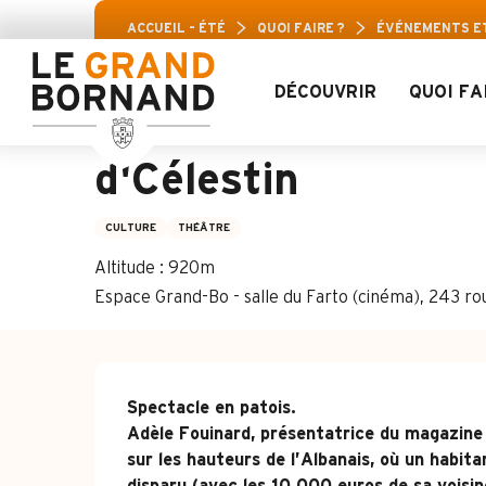
Aller
Pass 
ACCUEIL – ÉTÉ
QUOI FAIRE ?
ÉVÉNEMENTS E
au
contenu
principal
DÉCOUVRIR
QUOI FA
Représentation thé
d'Célestin
CULTURE
THÉÂTRE
Altitude : 920m
Espace Grand-Bo - salle du Farto (cinéma), 243 
Description
Spectacle en patois.

Adèle Fouinard, présentatrice du magazine 
sur les hauteurs de l’Albanais, où un habit