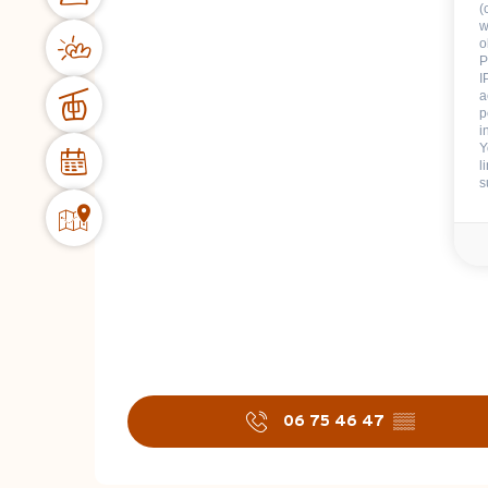
(
w
o
P
I
a
p
i
Y
l
s
06 75 46 47
▒▒