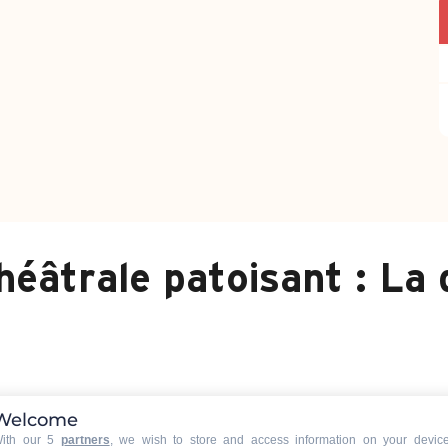
éâtrale patoisant : La 
43 route du Borne, 74450 Le Grand-
Welcome
M'y rendre
ith our 5
partners
, we wish to store and access information on your devic