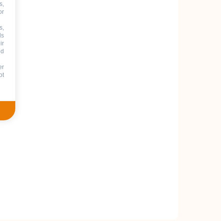
s,
or
s,
ds
ir
nd
er
ot