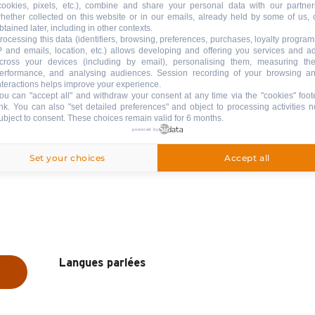
cookies, pixels, etc.), combine and share your personal data with our partner
hether collected on this website or in our emails, already held by some of us, 
btained later, including in other contexts.
rocessing this data (identifiers, browsing, preferences, purchases, loyalty program
P and emails, location, etc.) allows developing and offering you services and a
cross your devices (including by email), personalising them, measuring the
erformance, and analysing audiences. Session recording of your browsing a
nteractions helps improve your experience.
ou can "accept all" and withdraw your consent at any time via the "cookies" foot
ink
. You can also "set detailed preferences" and object to processing activities n
ubject to consent. These choices remain valid for 6 months.
powered by
Set your choices
Accept all
Langues parlées
Langues parlées