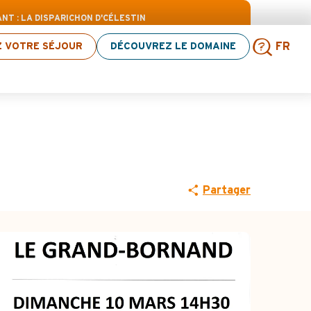
e sélection d’activités ! > cliquez ici
T : LA DISPARICHON D'CÉLESTIN
Z VOTRE SÉJOUR
DÉCOUVREZ LE DOMAINE
FR
isparichon
Rech
Partager