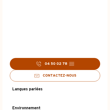
04 50 02 78
▒▒
CONTACTEZ-NOUS
Langues parlées
Langues parlées
Environnement
Environnement