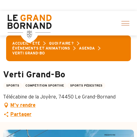
Aller
vités ! > cliquez ici
au
contenu
principal
ACCUEIL – ÉTÉ
QUOI FAIRE ?
ÉVÉNEMENTS ET ANIMATIONS
AGENDA
VERTI GRAND-BO
Verti Grand-Bo
SPORTS
COMPÉTITION SPORTIVE
SPORTS PÉDESTRES
Télécabine de la Joyère, 74450 Le Grand-Bornand
M'y rendre
Partager