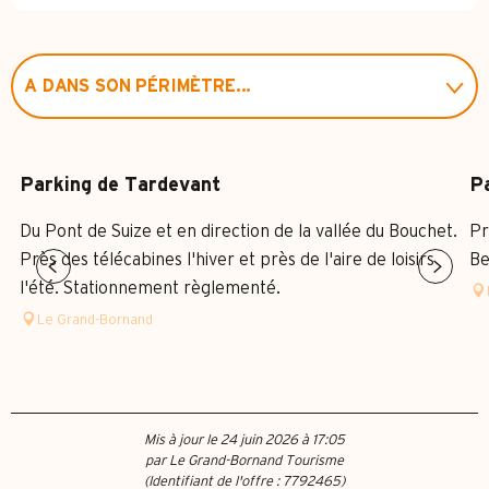
A DANS SON PÉRIMÈTRE...
SUR PLACE
Parking de Tardevant
Pa
Du Pont de Suize et en direction de la vallée du Bouchet.
Pr
Près des télécabines l'hiver et près de l'aire de loisirs
Be
l'été. Stationnement règlementé.
Le Grand-Bornand
Mis à jour le 24 juin 2026 à 17:05
par Le Grand-Bornand Tourisme
(Identifiant de l'offre :
7792465
)