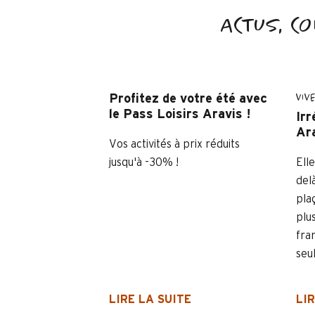
ACTUS, CO
VIV
Profitez de votre été avec
le Pass Loisirs Aravis !
Irr
Ara
Vos activités à prix réduits
jusqu'à -30% !
Ell
del
pla
plu
fra
seu
LIRE LA SUITE
LIR