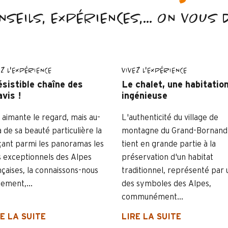
NSEILS, EXPÉRIENCES,... ON VOUS 
EZ L'EXPÉRIENCE
VIVEZ L'EXPÉRIENCE
ésistible chaîne des
Le chalet, une habitatio
vis !
ingénieuse
e aimante le regard, mais au-
L'authenticité du village de
à de sa beauté particulière la
montagne du Grand-Bornand
çant parmi les panoramas les
tient en grande partie à la
s exceptionnels des Alpes
préservation d'un habitat
nçaises, la connaissons-nous
traditionnel, représenté par 
lement,...
des symboles des Alpes,
communément...
E LA SUITE
LIRE LA SUITE