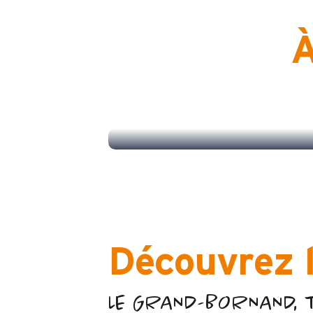
À
GLISSE EN COEUR
Découvrez l
LE GRAND-BORNAND, 