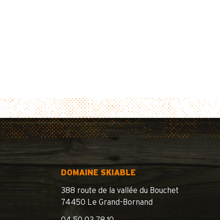
DOMAINE SKIABLE
388 route de la vallée du Bouchet
74450 Le Grand-Bornand