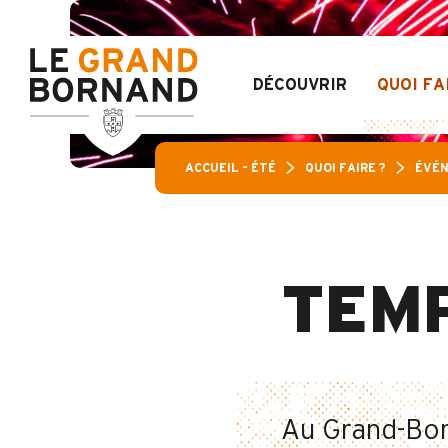
Aller
Pass Loisirs Aravis :
au
contenu
principal
DÉCOUVRIR
QUOI FA
ACCUEIL – ÉTÉ
QUOI FAIRE ?
ÉVÉN
TEM
Au Grand-Bor