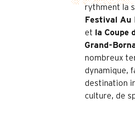
rythment la sa
Festival Au
et
la Coupe 
Grand-Born
nombreux tem
dynamique, f
destination 
culture, de s