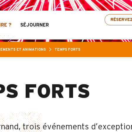
 Jusqu’à 30% de réduction sur une sélection d’ac
RÉSERVE
IRE ?
SÉJOURNER
EMENTS ET ANIMATIONS
TEMPS FORTS
PS FORTS
nand, trois événements d’exceptio