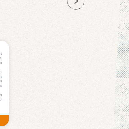
es
s,
or
s,
ds
ir
nd
er
ot