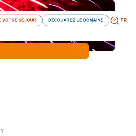
tivités ! > cliquez ici
Z VOTRE SÉJOUR
DÉCOUVREZ LE DOMAINE
FR
Rech
n