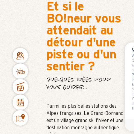
Et si le
BO!neur vous
attendait au
détour d'une
piste ou d'un
W
(
sentier ?
w
o
P
QUELQUES IDÉES POUR
I
a
VOUS GUIDER...
p
i
Y
l
Parmi les plus belles stations des
s
Alpes françaises, Le Grand-Bornand
est un village grand ski l’hiver et une
destination montagne authentique