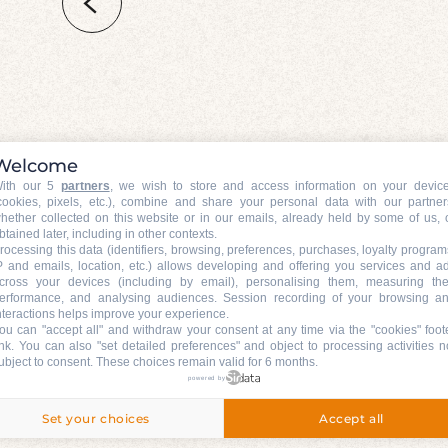
Welcome
ith our 5
partners
, we wish to store and access information on your devic
cookies, pixels, etc.), combine and share your personal data with our partner
hether collected on this website or in our emails, already held by some of us, 
btained later, including in other contexts.
rocessing this data (identifiers, browsing, preferences, purchases, loyalty program
P and emails, location, etc.) allows developing and offering you services and a
cross your devices (including by email), personalising them, measuring the
erformance, and analysing audiences. Session recording of your browsing a
nteractions helps improve your experience.
ou can "accept all" and withdraw your consent at any time via the "cookies" foot
ink
. You can also "set detailed preferences" and object to processing activities n
ubject to consent. These choices remain valid for 6 months.
powered by
Set your choices
Accept all