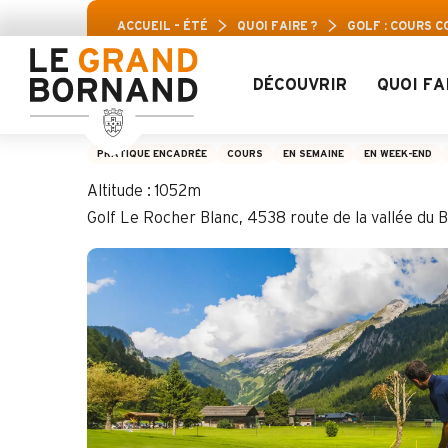
Aller
Pass Loisir
ACCUEIL – ÉTÉ
QUOI FAIRE ?
GOLF : COURS 
au
contenu
principal
DÉCOUVRIR
QUOI FA
Golf : cours collect
PRATIQUE ENCADRÉE
COURS
EN SEMAINE
EN WEEK-END
Altitude : 1052m
Golf Le Rocher Blanc, 4538 route de la vallée d