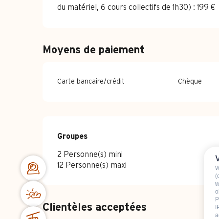
du matériel, 6 cours collectifs de 1h30) : 199 €
Moyens de paiement
Carte bancaire/crédit
Chèque
Groupes
Groupes
2 Personne(s) mini
12 Personne(s) maxi
W
(
w
o
P
Clientèles acceptées
I
a