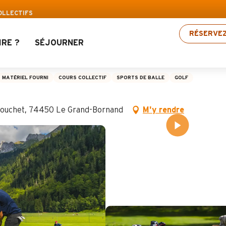
s Aravis : Jusqu’à 30% de réduction sur une séle
COLLECTIFS
RÉSERVE
IRE ?
SÉJOURNER
ifs
MATÉRIEL FOURNI
COURS COLLECTIF
SPORTS DE BALLE
GOLF
u Bouchet, 74450 Le Grand-Bornand
M'y rendre