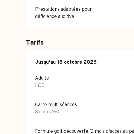
Prestations adaptées pour
déficience auditive
Tarifs
Du
Jusqu'au
27 avril 2026
18 octobre 2026
au
18 octobre 2026
Adulte
1h30
Carte multi séances
8 cours 160 €
Formule golf découverte (2 mois d'accès au pa