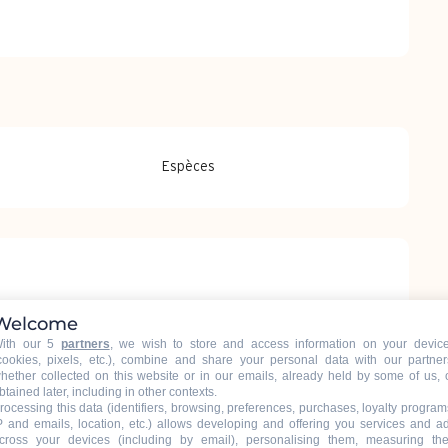
Espèces
Welcome
ith our 5
partners
, we wish to store and access information on your devic
cookies, pixels, etc.), combine and share your personal data with our partner
hether collected on this website or in our emails, already held by some of us, 
btained later, including in other contexts.
rocessing this data (identifiers, browsing, preferences, purchases, loyalty program
P and emails, location, etc.) allows developing and offering you services and a
cross your devices (including by email), personalising them, measuring the