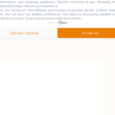
erformance, and analysing audiences. Session recording of your browsing a
nteractions helps improve your experience.
ou can "accept all" and withdraw your consent at any time via the "cookies" foot
ink
. You can also "set detailed preferences" and object to processing activities n
ubject to consent. These choices remain valid for 6 months.
powered by
Set your choices
Accept all