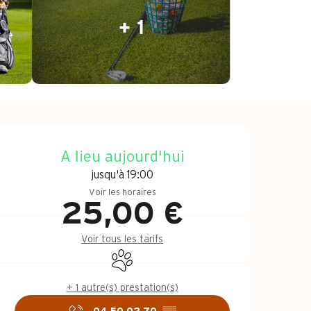
+ 1
Ouverture et coo
A lieu aujourd'hui
jusqu'à 19:00
Voir les horaires
25,00 €
Voir tous les tarifs
Animaux acceptés
+ 1 autre(s) prestation(s)