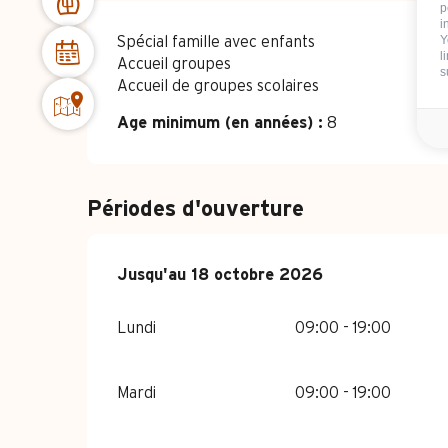
p
i
Y
Spécial famille avec enfants
l
Accueil groupes
s
Accueil de groupes scolaires
Age minimum (en années) :
8
Périodes d'ouverture
Du
Jusqu'au
27 avril 2026
18 octobre 2026
au
18 octobre 2026
Lundi
09:00 - 19:00
Mardi
09:00 - 19:00