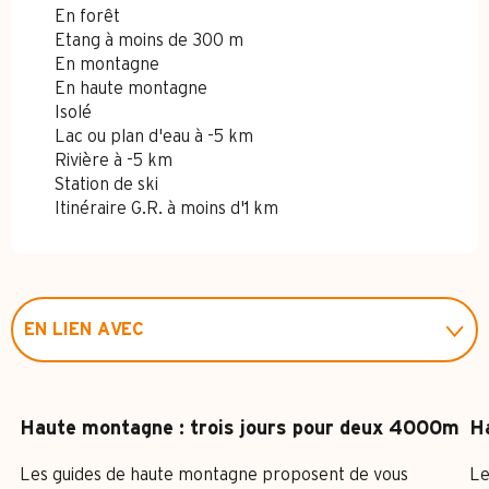
En forêt
Etang à moins de 300 m
En montagne
En haute montagne
Isolé
Lac ou plan d'eau à -5 km
Rivière à -5 km
Station de ski
Itinéraire G.R. à moins d'1 km
EN LIEN AVEC
EST ORGANISÉ DANS LE CADRE DE ...
Haute montagne : trois jours pour deux 4000m
H
Les guides de haute montagne proposent de vous
Le