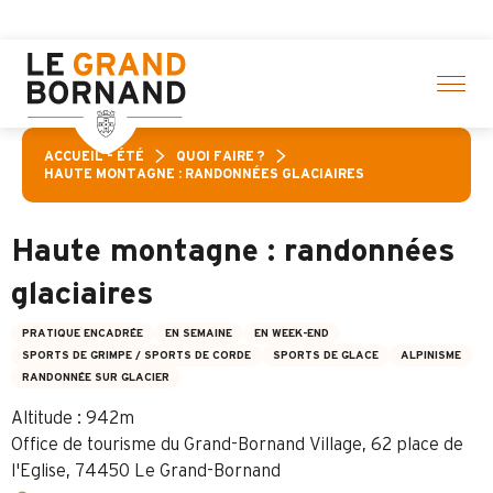
Aller
on d’activités ! > cliquez ici
au
contenu
principal
ACCUEIL – ÉTÉ
QUOI FAIRE ?
HAUTE MONTAGNE : RANDONNÉES GLACIAIRES
Haute montagne : randonnées
glaciaires
PRATIQUE ENCADRÉE
EN SEMAINE
EN WEEK-END
SPORTS DE GRIMPE / SPORTS DE CORDE
SPORTS DE GLACE
ALPINISME
RANDONNÉE SUR GLACIER
Altitude : 942m
Office de tourisme du Grand-Bornand Village, 62 place de
l'Eglise, 74450 Le Grand-Bornand