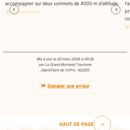
accompagner sur deux sommets de 4000 m d'altitude.
l'
pr
Le Grand-Bornand
co
Mis à jour le 02 mars 2026 à 09:36
par Le Grand-Bornand Tourisme
(Identifiant de l'offre :
102321
)
Signaler une erreur
HAUT DE PAGE