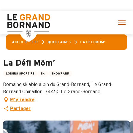
Aller
ici
au
contenu
principal
ACCUEIL – ÉTÉ
QUOI FAIRE ?
LA DÉFI MÔM’
La Défi Môm’
LOISIRS SPORTIFS
SKI
SNOWPARK
Domaine skiable alpin du Grand-Bornand, Le Grand-
Bornand Chinaillon, 74450 Le Grand-Bornand
M'y rendre
Partager