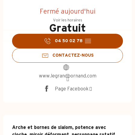
Ouverture et coordonnées
Fermé aujourd'hui
Voir les horaires
Gratuit
04 50 02 78
▒▒
CONTACTEZ-NOUS
www.legrandbornand.com
Page Facebook
Description
Arche et bornes de slalom, potence avec 
cloche, miroir déformant, personnage rotatif, 