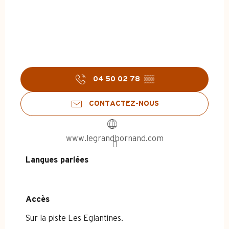
04 50 02 78
▒▒
CONTACTEZ-NOUS
www.legrandbornand.com
Langues parlées
Langues parlées
Accès
Accès
Sur la piste Les Eglantines.