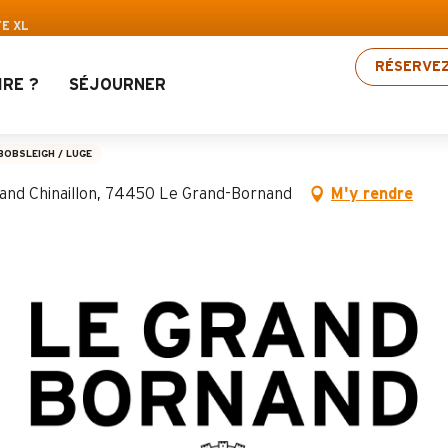
ravis : Jusqu’à 30% de réduction sur une sélecti
TE XL
RÉSERVE
IRE ?
SÉJOURNER
L
BOBSLEIGH / LUGE
nand Chinaillon, 74450 Le Grand-Bornand
M'y rendre