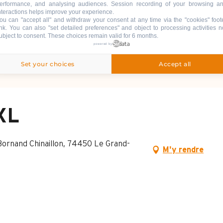
tions météo favorables
erformance, and analysing audiences. Session recording of your browsing a
nteractions helps improve your experience.
ou can "accept all" and withdraw your consent at any time via the "cookies" foot
ink
. You can also "set detailed preferences" and object to processing activities n
ubject to consent. These choices remain valid for 6 months.
powered by
Set your choices
Accept all
XL
Bornand Chinaillon, 74450 Le Grand-
M'y rendre