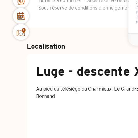
Horaire à confirmer * Sous réserve de condi
p
i
Sous réserve de conditions d'enneigement
Y
l
s
Localisation
Luge - descente 
Au pied du télésiège du Charmieux, Le Grand-
Bornand