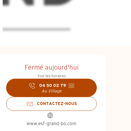
Ouverture et coo
Fermé aujourd'hui
Voir les horaires
04 50 02 79
▒▒
Au Village
CONTACTEZ-NOUS
www.esf-grand-bo.com