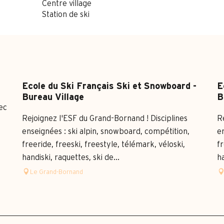
Centre village
Station de ski
Ecole du Ski Français Ski et Snowboard -
E
Bureau Village
B
ec
Rejoignez l'ESF du Grand-Bornand ! Disciplines
R
enseignées : ski alpin, snowboard, compétition,
e
freeride, freeski, freestyle, télémark, véloski,
fr
handiski, raquettes, ski de...
ha
Le Grand-Bornand