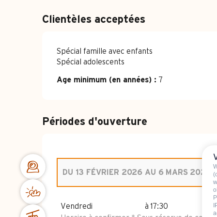
Clientèles acceptées
Spécial famille avec enfants
Spécial adolescents
Age minimum (en années) :
7
Périodes d'ouverture
W
DU
13 FÉVRIER 2026
AU
6 MARS 2026
(
w
o
P
VENDREDI 2 JANVIER 2026
I
Vendredi
à 17:30
a