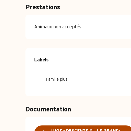
Prestations
Animaux non acceptés
Offres de pre
Labels
Labels
Famille plus
Documentation
LUGE - DESCENTE XL_LE GRAND-