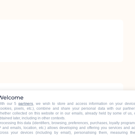
Welcome
ith our 5
partners
, we wish to store and access information on your devic
cookies, pixels, etc.), combine and share your personal data with our partner
hether collected on this website or in our emails, already held by some of us, 
btained later, including in other contexts.
rocessing this data (identifiers, browsing, preferences, purchases, loyalty program
P and emails, location, etc.) allows developing and offering you services and a
cross your devices (including by email), personalising them, measuring the