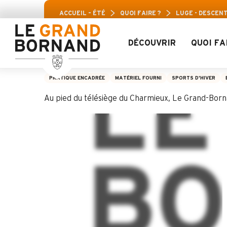
Aller
Pass Loisirs A
ACCUEIL – ÉTÉ
QUOI FAIRE ?
LUGE - DESCEN
au
contenu
principal
DÉCOUVRIR
QUOI FA
Luge - descente X
PRATIQUE ENCADRÉE
MATÉRIEL FOURNI
SPORTS D'HIVER
Au pied du télésiège du Charmieux, Le Grand-Bor