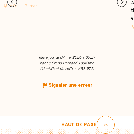
A
Le Grand-Bornand
t
e
Mis à jour le 07 mai 2026 à 09:27
par Le Grand-Bornand Tourisme
(Identifiant de l'offre :
6521972
)
Signaler une erreur
HAUT DE PAGE