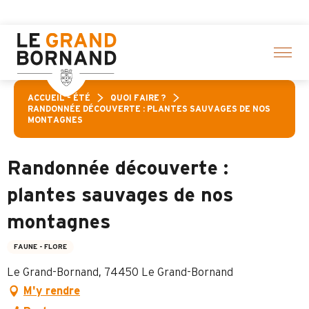
Aller
P
au
contenu
principal
ACCUEIL – ÉTÉ
QUOI FAIRE ?
RANDONNÉE DÉCOUVERTE : PLANTES SAUVAGES DE NOS
MONTAGNES
Randonnée découverte :
plantes sauvages de nos
montagnes
FAUNE - FLORE
Le Grand-Bornand, 74450 Le Grand-Bornand
M'y rendre