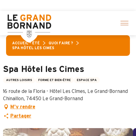
Aller
n d’activités ! > cliquez ici
au
contenu
principal
ACCUEIL – ÉTÉ
QUOI FAIRE ?
SPA HÔTEL LES CIMES
Spa Hôtel les Cimes
AUTRES LOISIRS
FORME ET BIEN-ÊTRE
ESPACE SPA
16 route de la Floria - Hôtel Les Cîmes, Le Grand-Bornand
Chinaillon, 74450 Le Grand-Bornand
M'y rendre
Partager