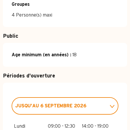
Groupes
Groupes
4 Personne(s) maxi
Public
Age minimum (en années) :
18
Périodes d'ouverture
JUSQU'AU
6 SEPTEMBRE 2026
DU
1 JANVIER 2026
AU
12 AVRIL
2026
Lundi
09:00 - 12:30
14:00 - 19:00