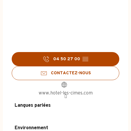
04 50 27 00
▒▒
CONTACTEZ-NOUS
www.hotel-les-cimes.com
Langues parlées
Langues parlées
Environnement
Environnement