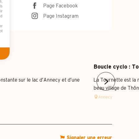
s,
Page Facebook
ds
ir
Page Instagram
nd
er
ot
Boucle cyclo : To
onstante sur le lac d’Annecy et d’une
La Tournette est la 
beau village de Thône
Annecy
Signaler une erreur