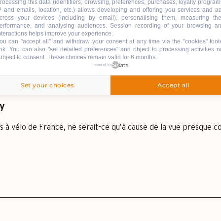
rocessing this data (identifiers, browsing, preferences, purchases, loyalty program
P and emails, location, etc.) allows developing and offering you services and a
cross your devices (including by email), personalising them, measuring the
erformance, and analysing audiences. Session recording of your browsing a
nteractions helps improve your experience.
ou can "accept all" and withdraw your consent at any time via the "cookies" foot
ink
. You can also "set detailed preferences" and object to processing activities n
ubject to consent. These choices remain valid for 6 months.
powered by
Set your choices
Accept all
cy
es à vélo de France, ne serait-ce qu’à cause de la vue presque c