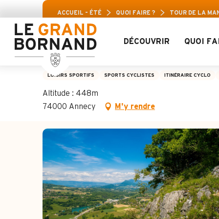
Aller
isirs Aravis : Jusqu’à 30% de réduction sur une 
ACCUEIL – ÉTÉ
QUOI FAIRE ?
TOUR DE LA MA
au
contenu
principal
DÉCOUVRIR
QUOI FA
Tour de la Mandalla
LOISIRS SPORTIFS
SPORTS CYCLISTES
ITINÉRAIRE CYCLO
Altitude : 448m
74000 Annecy
M'y rendre