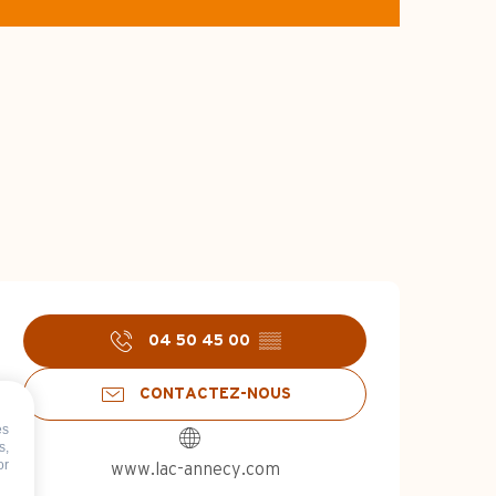
732 m de Dénivelé
Dénivelé
Ouverture et coo
04 50 45 00
▒▒
CONTACTEZ-NOUS
es
s,
or
www.lac-annecy.com