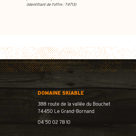
(Identifiant de l'offre :
74713
)
DOMAINE SKIABLE
388 route de la vallée du Bouchet
74450 Le Grand-Bornand
04 50 02 78 10