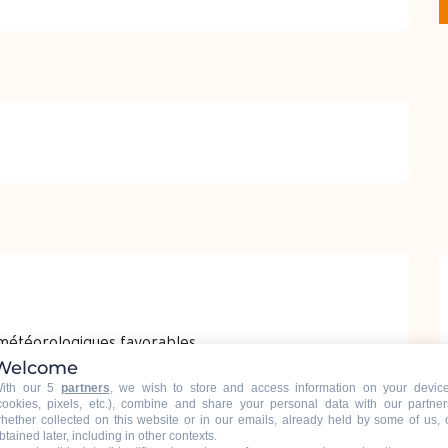
météorologiques favorables.
Welcome
ith our 5
partners
, we wish to store and access information on your devic
cookies, pixels, etc.), combine and share your personal data with our partner
hether collected on this website or in our emails, already held by some of us, 
btained later, including in other contexts.