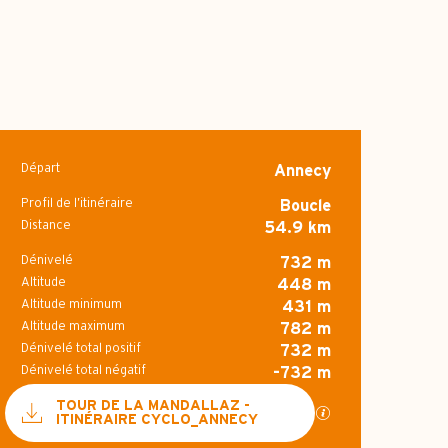
Départ
Annecy
Informations pr
Profil de l’itinéraire
Boucle
Distance
54.9 km
Dénivelé
732 m
Altitude
448 m
Altitude minimum
431 m
Altitude maximum
782 m
Dénivelé total positif
732 m
Dénivelé total négatif
-732 m
Documentation
TOUR DE LA MANDALLAZ -
SECTIONS.TOURI
ITINÉRAIRE CYCLO_ANNECY