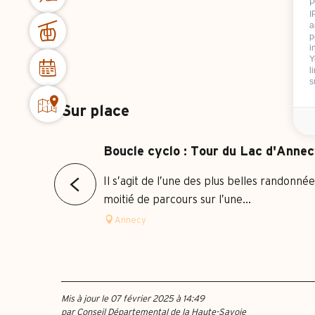
P
I
a
p
i
Y
l
s
Sur place
Boucle cyclo : Tour du Lac d'Anne
Il s’agit de l’une des plus belles randonné
moitié de parcours sur l’une...
Annecy
Mis à jour le 07 février 2025 à 14:49
par Conseil Départemental de la Haute-Savoie