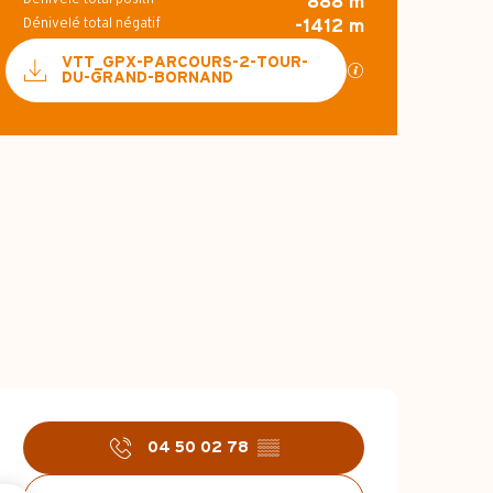
888 m
Dénivelé total négatif
-1412 m
Documentation
VTT_GPX-PARCOURS-2-TOUR-
SECTIONS.TOURI
DU-GRAND-BORNAND
887 m de Dénivelé
Dénivelé
Ouverture et coo
04 50 02 78
▒▒