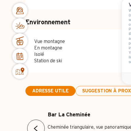
W
(
w
Environnement
o
P
I
a
Vue montagne
p
En montagne
i
Y
Isolé
l
Station de ski
s
ADRESSE UTILE
SUGGESTION À PROXI
Bar La Cheminée
Cheminée triangulaire, vue panoramique