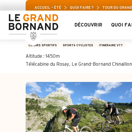
Aller
Pass Loi
ACCUEIL – ÉTÉ
QUOI FAIRE ?
TOUR DU GRAND
au
contenu
principal
DÉCOUVRIR
QUOI FA
Tour du Grand-Bor
LOISIRS SPORTIFS
SPORTS CYCLISTES
ITINÉRAIRE VTT
Altitude : 1450m
Télécabine du Rosay, Le Grand-Bornand Chinaill