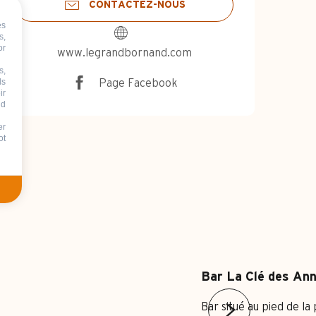
CONTACTEZ-NOUS
es
s,
or
www.legrandbornand.com
s,
ds
Page Facebook
ir
nd
er
ot
Bar La Clé des An
Bar situé au pied de la