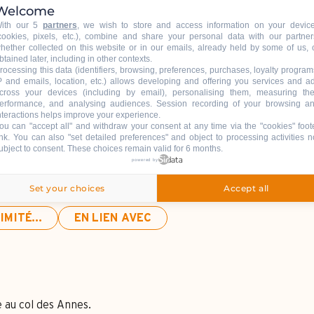
Welcome
ith our 5
partners
, we wish to store and access information on your devic
cookies, pixels, etc.), combine and share your personal data with our partner
hether collected on this website or in our emails, already held by some of us, 
btained later, including in other contexts.
rocessing this data (identifiers, browsing, preferences, purchases, loyalty program
P and emails, location, etc.) allows developing and offering you services and a
cross your devices (including by email), personalising them, measuring the
erformance, and analysing audiences. Session recording of your browsing a
nteractions helps improve your experience.
ou can "accept all" and withdraw your consent at any time via the "cookies" foot
ink
. You can also "set detailed preferences" and object to processing activities n
ubject to consent. These choices remain valid for 6 months.
powered by
Set your choices
Accept all
MITÉ...
EN LIEN AVEC
 au col des Annes.