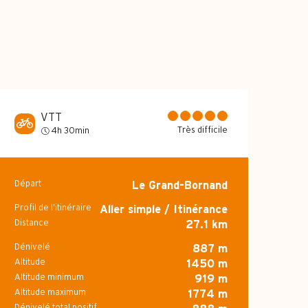
VTT
Très difficile
4h 30min
Départ
Le Grand-Bornand
Informations pr
Profil de l’itinéraire
Aller simple / Itinérance
Distance
27.1 km
Dénivelé
887 m
Altitude
1450 m
Altitude minimum
919 m
Altitude maximum
1774 m
Dénivelé total positif