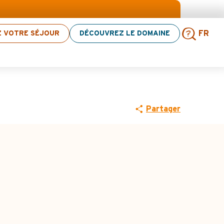
élection d’activités ! > cliquez ici
Z VOTRE SÉJOUR
DÉCOUVREZ LE DOMAINE
FR
ross country n°2
Rech
Partager