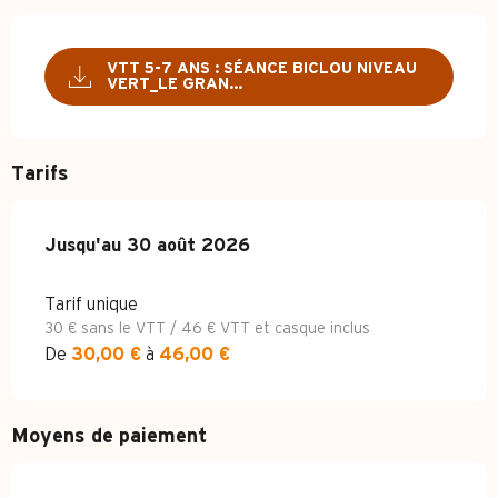
VTT 5-7 ANS : SÉANCE BICLOU NIVEAU
VERT_LE GRAN...
Tarifs
Du
Jusqu'au
6 juillet 2025
30 août 2026
au
30 août 2026
Tarif unique
30 € sans le VTT / 46 € VTT et casque inclus
De
30,00 €
à
46,00 €
Moyens de paiement