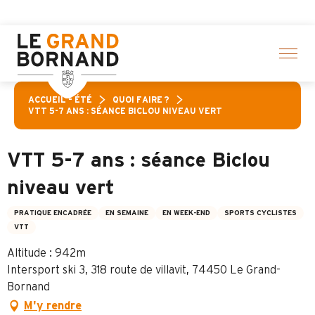
Aller
 cliquez ici
au
contenu
principal
ACCUEIL – ÉTÉ
QUOI FAIRE ?
VTT 5-7 ANS : SÉANCE BICLOU NIVEAU VERT
VTT 5-7 ans : séance Biclou
niveau vert
PRATIQUE ENCADRÉE
EN SEMAINE
EN WEEK-END
SPORTS CYCLISTES
VTT
Altitude : 942m
Intersport ski 3, 318 route de villavit, 74450 Le Grand-
Bornand
M'y rendre