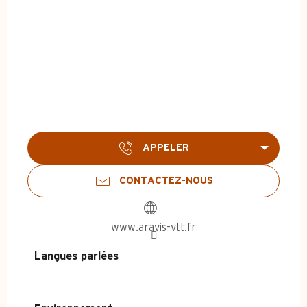
APPELER
CONTACTEZ-NOUS
www.aravis-vtt.fr
Langues parlées
Langues parlées