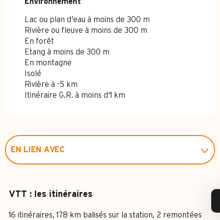
Environnement
Environnement
Lac ou plan d'eau à moins de 300 m
Rivière ou fleuve à moins de 300 m
En forêt
Etang à moins de 300 m
En montagne
Isolé
Rivière à -5 km
Itinéraire G.R. à moins d'1 km
EN LIEN AVEC
EST ORGANISÉ DANS LE CADRE DE ...
VTT : les itinéraires
16 itinéraires, 178 km balisés sur la station, 2 remontées