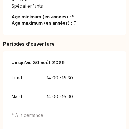
VTTistes
Spécial enfants
Age minimum (en années) :
5
Age maximum (en années) :
7
Périodes d'ouverture
Du
Jusqu'au
6 juillet 2026
30 août 2026
au
30 août 2026
Lundi
14:00 - 16:30
Mardi
14:00 - 16:30
* A la demande