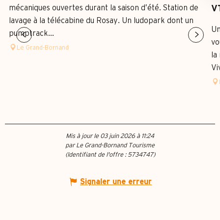
mécaniques ouvertes durant la saison d’été. Station de
VT
lavage à la télécabine du Rosay. Un ludopark dont un
Un
pumptrack...
vo
Le Grand-Bornand
la
Vi
Mis à jour le 03 juin 2026 à 11:24
par Le Grand-Bornand Tourisme
(Identifiant de l'offre :
5734747
)
Signaler une erreur