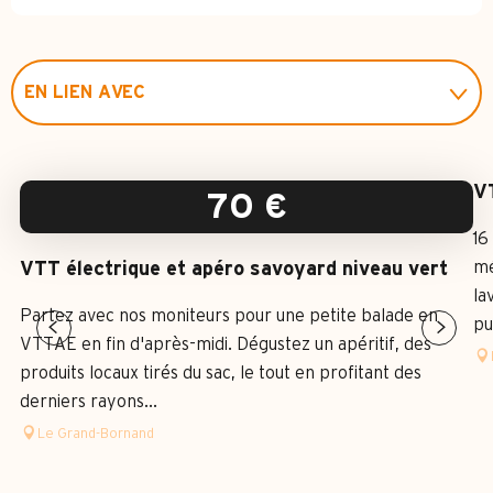
EN LIEN AVEC
EST ORGANISÉ DANS LE CADRE DE ...
VT
70
€
16
mé
VTT électrique et apéro savoyard niveau vert
la
Partez avec nos moniteurs pour une petite balade en
pu
VTTAE en fin d'après-midi. Dégustez un apéritif, des
produits locaux tirés du sac, le tout en profitant des
derniers rayons...
Le Grand-Bornand