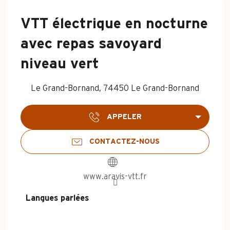
VTT électrique en nocturne
avec repas savoyard
niveau vert
Le Grand-Bornand, 74450 Le Grand-Bornand
APPELER
CONTACTEZ-NOUS
www.aravis-vtt.fr
Langues parlées
Langues parlées