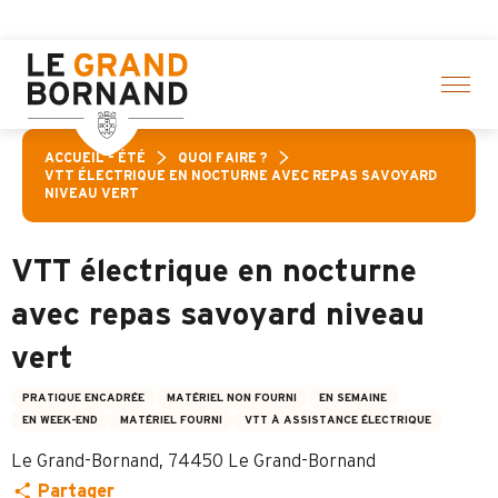
Aller
és ! > cliquez ici
au
contenu
principal
ACCUEIL – ÉTÉ
QUOI FAIRE ?
VTT ÉLECTRIQUE EN NOCTURNE AVEC REPAS SAVOYARD
NIVEAU VERT
VTT électrique en nocturne
avec repas savoyard niveau
vert
PRATIQUE ENCADRÉE
MATÉRIEL NON FOURNI
EN SEMAINE
EN WEEK-END
MATÉRIEL FOURNI
VTT À ASSISTANCE ÉLECTRIQUE
Le Grand-Bornand, 74450 Le Grand-Bornand
Partager