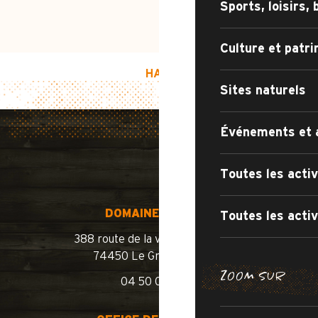
Sports, loisirs, 
Culture et patr
HAUT DE PAGE
Sites naturels
Événements et 
Toutes les activ
DOMAINE SKIABLE
Toutes les activ
388 route de la vallée du Bouchet
74450 Le Grand-Bornand
BALADES E
ZOOM SUR
04 50 02 78 10
LES ITINÉRA
OUVERTURE 