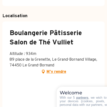
Localisation
Boulangerie Pâtisserie
Salon de Thé Vulliet
Altitude : 934m
89 place de la Grenette, Le Grand-Bornand Village,
74450 Le Grand-Bornand
M'y rendre
Welcome
With our 5
partners
, we wish to
your devices (cookies, pixels,
personal data with our partners, w