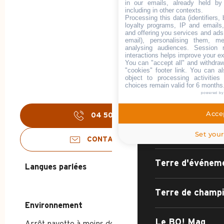
in our emails, already held by
including in other contexts.
Processing this data (identifiers,
ACCUEIL - ÉTÉ
loyalty programs, IP and emails, 
and offering you services and ads
email), personalising them, me
analysing audiences. Session 
DÉCOUVRIR
interactions helps improve your e
You can "accept all" and withdraw
"cookies" footer link
. You can al
object to processing activitie
choices remain valid for 6 months
powered b
Le village-stati
Accep
04 50 02 20
▒▒
Sport, nature, c
Set your
CONTACTEZ-NOUS
Terre d'événem
Langues parlées
Langues parlées
Terre de champ
Environnement
Environnement
Le BO! Mag