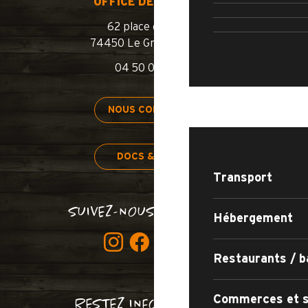
ROUTE
OFFICE DE TOURISME
PISCINE 
62 place de l’église
74450 Le Grand-Bornand
04 50 02 78 00
SÉJOURNER
NOUS CONTACTER
DOCS & PLANS
Transport
SUIVEZ-NOUS BON SANG !
Hébergement
Restaurants / b
Commerces et s
RESTEZ INFORMÉS !