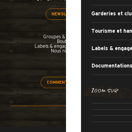
Garderies et clu
NEWSLETTER
Tourisme et han
Groupes & séminaires
Boutique
Labels & engagements qualité
Labels & engage
Nous rejoindre
Documentations
COMMENT VENIR ?
ZOOM SUR
H
APPARTEMEN
RÉSIDENCE
SÉJOURS 