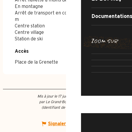
Arrêt navette à moins de 300 m
En montagne
Arrêt de transport en commun à moins de 500
Documentations
m
Centre station
Centre village
Station de ski
ZOOM SUR
CHEMIN DE
SENTIER DE 
Accès
Accès
IRRÉSISTIB
AR
Place de la Grenette
RUE DE 
Mis à jour le 17 juillet 2026 à 08:22
par Le Grand-Bornand Tourisme
QUOI FAIRE ?
(Identifiant de l'offre :
157411
)
Signaler une erreur