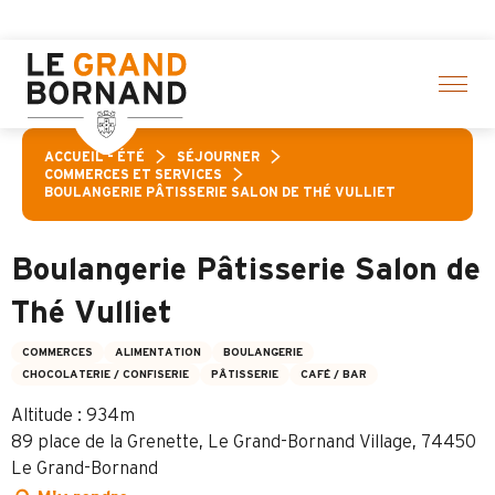
Aller
une sélection d’activités ! > cliquez ici
au
contenu
principal
ACCUEIL – ÉTÉ
SÉJOURNER
COMMERCES ET SERVICES
BOULANGERIE PÂTISSERIE SALON DE THÉ VULLIET
Boulangerie Pâtisserie Salon de
Thé Vulliet
COMMERCES
ALIMENTATION
BOULANGERIE
CHOCOLATERIE / CONFISERIE
PÂTISSERIE
CAFÉ / BAR
Altitude : 934m
89 place de la Grenette, Le Grand-Bornand Village, 74450
Le Grand-Bornand