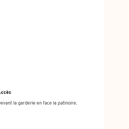
Accès
Accès
evant la garderie en face la patinoire.