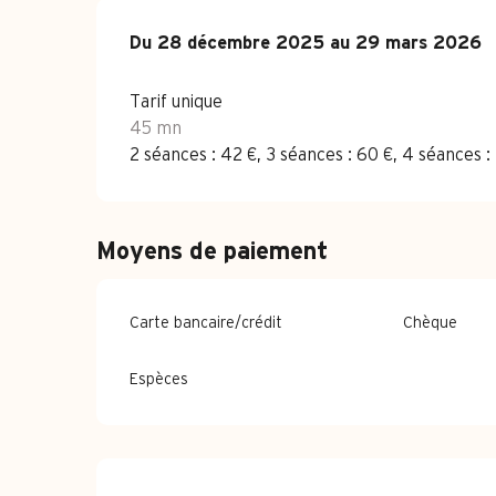
Du
Du
28 décembre 2025
28 décembre 2025
au
au
29 mars 2026
29 mars 2026
Tarif unique
45 mn
2 séances : 42 €, 3 séances : 60 €, 4 séances : 
Moyens de paiement
Carte bancaire/crédit
Chèque
Espèces