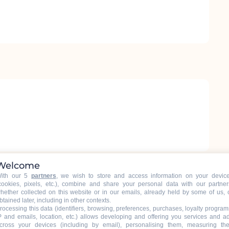
Welcome
ith our 5
partners
, we wish to store and access information on your devic
cookies, pixels, etc.), combine and share your personal data with our partner
hether collected on this website or in our emails, already held by some of us, 
btained later, including in other contexts.
rocessing this data (identifiers, browsing, preferences, purchases, loyalty program
P and emails, location, etc.) allows developing and offering you services and a
cross your devices (including by email), personalising them, measuring the