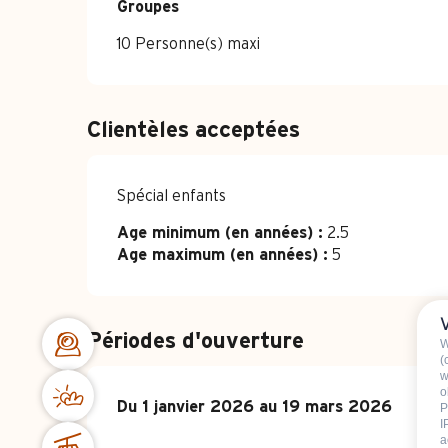
Groupes
Groupes
10 Personne(s) maxi
Clientèles acceptées
Spécial enfants
Age minimum (en années) :
2.5
Age maximum (en années) :
5
Périodes d'ouverture
W
(
w
o
Du
Du
1 janvier 2026
1 janvier 2026
au
au
19 mars 2026
19 mars 2026
P
I
a