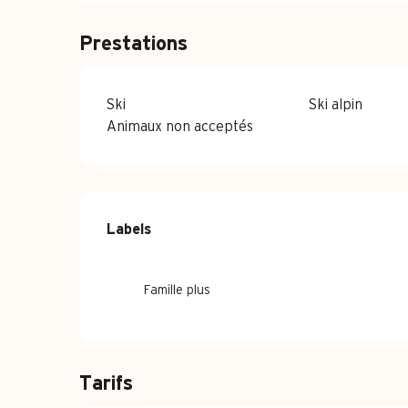
Prestations
Ski
Ski alpin
Animaux non acceptés
Offres de pre
Labels
Labels
Famille plus
Tarifs