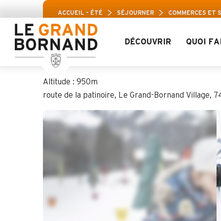
Aller
Pass Loisirs Aravis : Jusqu’
ACCUEIL – ÉTÉ
SÉJOURNER
COMMERCES ET 
au
contenu
principal
DÉCOUVRIR
QUOI FA
Club Piou Piou Nor
Altitude : 950m
route de la patinoire, Le Grand-Bornand Village,