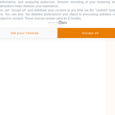
erformance, and analysing audiences. Session recording of your browsing a
nteractions helps improve your experience.
ou can "accept all" and withdraw your consent at any time via the "cookies" foot
ink
. You can also "set detailed preferences" and object to processing activities n
ubject to consent. These choices remain valid for 6 months.
powered by
Set your choices
Accept all