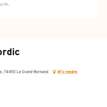
u 11h.
ordic
age, 74450 Le Grand-Bornand
M'y rendre