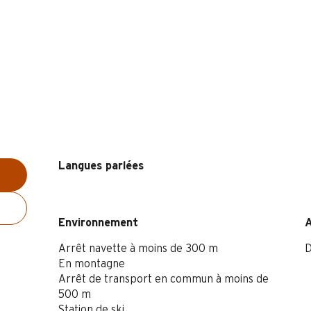
Langues parlées
Langues parlées
Environnement
Environnement
Arrêt navette à moins de 300 m
D
En montagne
Arrêt de transport en commun à moins de
500 m
Station de ski