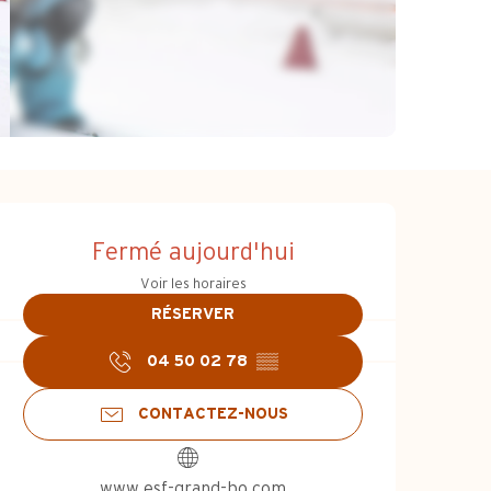
Ouverture et coo
Fermé aujourd'hui
Voir les horaires
RÉSERVER
04 50 02 78
▒▒
CONTACTEZ-NOUS
www.esf-grand-bo.com