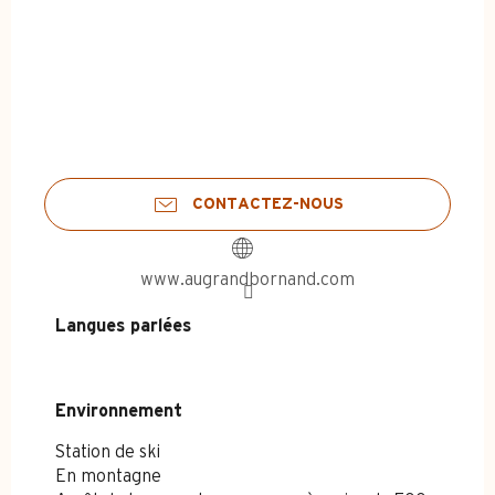
CONTACTEZ-NOUS
www.augrandbornand.com
Langues parlées
Langues parlées
Environnement
Environnement
Station de ski
En montagne