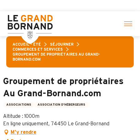
Aller
d’activités ! > cliquez ici
au
contenu
principal
ACCUEIL – ÉTÉ
SÉJOURNER
COMMERCES ET SERVICES
GROUPEMENT DE PROPRIÉTAIRES AU GRAND-
BORNAND.COM
Groupement de propriétaires
Au Grand-Bornand.com
ASSOCIATIONS
ASSOCIATION D'HÉBERGEURS
Altitude : 1000m
En ligne uniquement, 74450 Le Grand-Bornand
M'y rendre