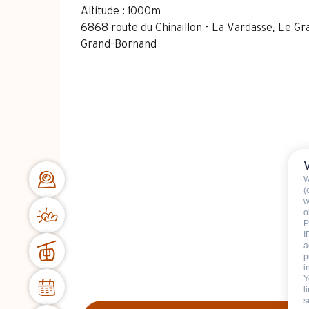
Altitude : 1000m
6868 route du Chinaillon - La Vardasse, Le G
Grand-Bornand
W
(
w
o
P
I
a
p
i
Y
l
s