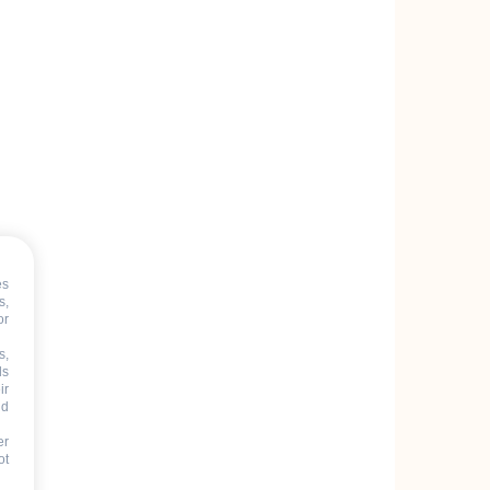
es
s,
or
s,
ds
ir
nd
er
ot