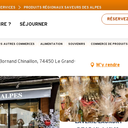
s Aravis : Jusqu’à 30% de réduction sur une séle
SERVICES
PRODUITS RÉGIONAUX SAVEURS DES ALPES
RÉSERVE
IRE ?
SÉJOURNER
x Saveurs des Alpes
RS AUTRES COMMERCES
ALIMENTATION
SOUVENIRS
COMMERCE DE PRODUITS
-Bornand Chinaillon, 74450 Le Grand-
M'y rendre