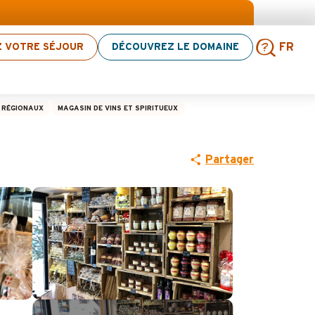
ction d’activités ! > cliquez ici
Z VOTRE SÉJOUR
DÉCOUVREZ LE DOMAINE
FR
Rech
 RÉGIONAUX
MAGASIN DE VINS ET SPIRITUEUX
Partager