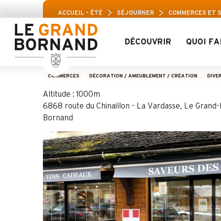
Aller
Pass Loisir
ACCUEIL – ÉTÉ
SÉJOURNER
COMMERCES ET 
au
contenu
principal
DÉCOUVRIR
QUOI FA
Produits régionau
COMMERCES
DÉCORATION / AMEUBLEMENT / CRÉATION
DIVE
Altitude : 1000m
6868 route du Chinaillon - La Vardasse, Le Grand
Bornand