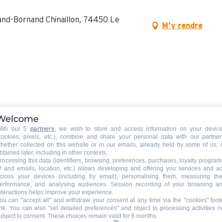
rand-Bornand Chinaillon, 74450 Le
M'y rendre
Welcome
ith our 5
partners
, we wish to store and access information on your devic
cookies, pixels, etc.), combine and share your personal data with our partner
hether collected on this website or in our emails, already held by some of us, 
btained later, including in other contexts.
rocessing this data (identifiers, browsing, preferences, purchases, loyalty program
P and emails, location, etc.) allows developing and offering you services and a
cross your devices (including by email), personalising them, measuring the
erformance, and analysing audiences. Session recording of your browsing a
nteractions helps improve your experience.
ou can "accept all" and withdraw your consent at any time via the "cookies" foot
ink
. You can also "set detailed preferences" and object to processing activities n
ubject to consent. These choices remain valid for 6 months.
Langues parlées
Langues parlées