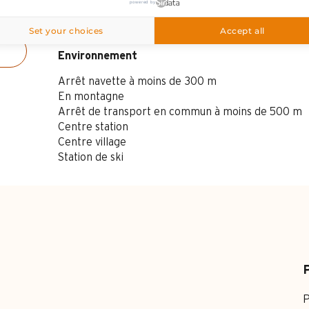
powered by
Set your choices
Accept all
Environnement
Environnement
Arrêt navette à moins de 300 m
En montagne
Arrêt de transport en commun à moins de 500 m
Centre station
Centre village
Station de ski
P
P