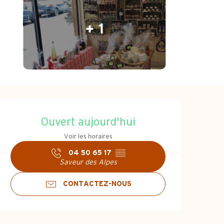
+ 1
Ouverture et coo
Ouvert aujourd'hui
Voir les horaires
04 50 65 17
▒▒
Saveur des Alpes
CONTACTEZ-NOUS