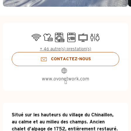
Ouverture et coordonnées
WiFi
Draps et linge
Lave linge
Lave vaisselle
Télévision
Toilettes
+ 46 autre(s) prestation(s)
CONTACTEZ-NOUS
www.ovonetwork.com
Description
Situé sur les hauteurs du village du Chinaillon, 
au calme et au milieu des champs. Ancien 
chalet d'alpage de 1752, entièrement restauré.