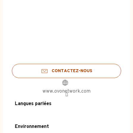
CONTACTEZ-NOUS
www.ovonetwork.com
Langues parlées
Langues parlées
Environnement
Environnement