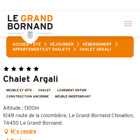
Aller
’activités ! > cliquez ici
au
contenu
principal
ACCUEIL – ÉTÉ
SÉJOURNER
HÉBERGEMENT
APPARTEMENTS ET CHALETS
CHALET ARGALI
Chalet Argali
MEUBLÉ ET GÎTE
CHALET
LOGEMENT ENTIER
CONSTRUCTION ANCIENNE
MEUBLÉ INDÉPENDANT
Altitude : 1300m
1048 route de la colombière, Le Grand-Bornand Chinaillon,
74450 Le Grand-Bornand
M'y rendre