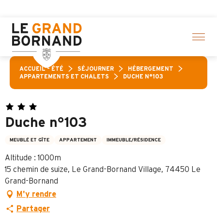
Aller
lection d’activités ! > cliquez ici
au
contenu
principal
ACCUEIL – ÉTÉ
SÉJOURNER
HÉBERGEMENT
APPARTEMENTS ET CHALETS
DUCHE N°103
Duche n°103
MEUBLÉ ET GÎTE
APPARTEMENT
IMMEUBLE/RÉSIDENCE
Altitude : 1000m
15 chemin de suize, Le Grand-Bornand Village, 74450 Le
Grand-Bornand
M'y rendre
Partager