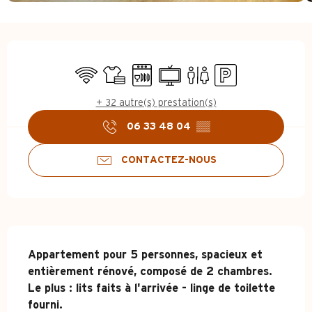
Ouverture et coordonnées
WiFi
Draps et linge
Lave vaisselle
Télévision
Toilettes
Parking
+ 32 autre(s) prestation(s)
06 33 48 04
▒▒
CONTACTEZ-NOUS
Description
Appartement pour 5 personnes, spacieux et 
entièrement rénové, composé de 2 chambres.

Le plus : lits faits à l'arrivée - linge de toilette 
fourni.