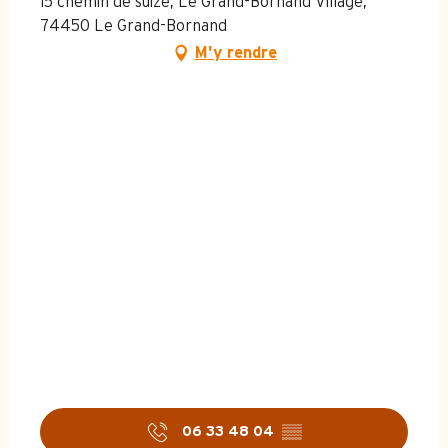
15 chemin de suize, Le Grand-Bornand Village,
74450 Le Grand-Bornand
M'y rendre
06 33 48 04
▒▒