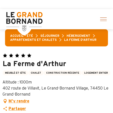
Aller
és ! > cliquez ici
au
contenu
principal
ACCUEIL – ÉTÉ
SÉJOURNER
HÉBERGEMENT
APPARTEMENTS ET CHALETS
LA FERME D'ARTHUR
La Ferme d'Arthur
MEUBLÉ ET GÎTE
CHALET
CONSTRUCTION RÉCENTE
LOGEMENT ENTIER
Altitude : 1000m
402 route de Villavit, Le Grand-Bornand Village, 74450 Le
Grand-Bornand
M'y rendre
Partager