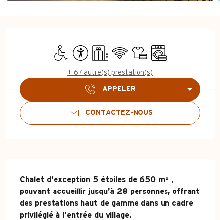
Ouverture et coordonnées
Accès handicapés
Accessibilité
Ascenseur
WiFi
Draps et linge
Lave linge
+ 67 autre(s) prestation(s)
APPELER
CONTACTEZ-NOUS
Description
Chalet d'exception 5 étoiles de 650 m², 
pouvant accueillir jusqu'à 28 personnes, offrant 
des prestations haut de gamme dans un cadre 
privilégié à l'entrée du village.
