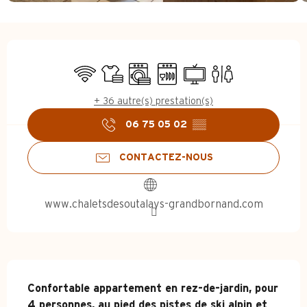
Ouverture et coordonnées
WiFi
Draps et linge
Lave linge
Lave vaisselle
Télévision
Toilettes
+ 36 autre(s) prestation(s)
06 75 05 02
▒▒
CONTACTEZ-NOUS
www.chaletsdesoutalays-grandbornand.com
Description
Confortable appartement en rez-de-jardin, pour 
4 personnes, au pied des pistes de ski alpin et 