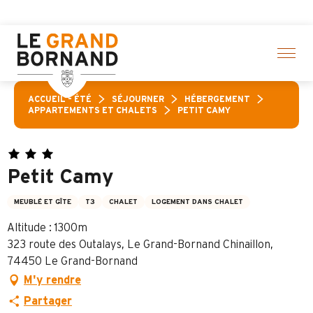
Aller
ion d’activités ! > cliquez ici
au
contenu
principal
ACCUEIL – ÉTÉ
SÉJOURNER
HÉBERGEMENT
APPARTEMENTS ET CHALETS
PETIT CAMY
Petit Camy
MEUBLÉ ET GÎTE
T3
CHALET
LOGEMENT DANS CHALET
Altitude : 1300m
323 route des Outalays, Le Grand-Bornand Chinaillon,
74450 Le Grand-Bornand
M'y rendre
Partager