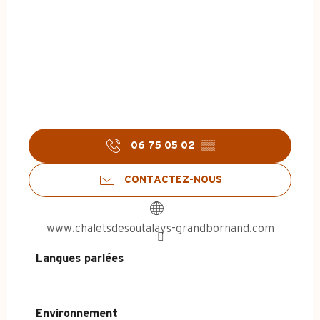
06 75 05 02
▒▒
CONTACTEZ-NOUS
www.chaletsdesoutalays-grandbornand.com
Langues parlées
Langues parlées
Environnement
Environnement