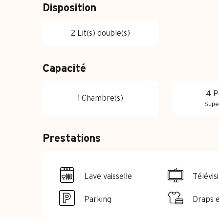
Disposition
2 Lit(s) double(s)
Capacité
4 P
1 Chambre(s)
Supe
Prestations
Lave vaisselle
Télévis
Parking
Draps e