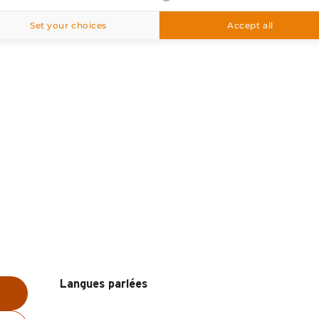
 Village, 74450 Le Grand-Bornand
M'y rendre
Set your choices
Accept all
Langues parlées
Langues parlées