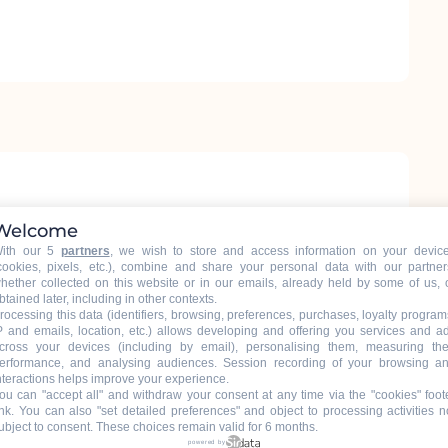
Welcome
ith our 5
partners
, we wish to store and access information on your devic
cookies, pixels, etc.), combine and share your personal data with our partner
hether collected on this website or in our emails, already held by some of us, 
btained later, including in other contexts.
rocessing this data (identifiers, browsing, preferences, purchases, loyalty program
P and emails, location, etc.) allows developing and offering you services and a
cross your devices (including by email), personalising them, measuring the
erformance, and analysing audiences. Session recording of your browsing a
nteractions helps improve your experience.
ou can "accept all" and withdraw your consent at any time via the "cookies" foot
ink
. You can also "set detailed preferences" and object to processing activities n
ubject to consent. These choices remain valid for 6 months.
powered by