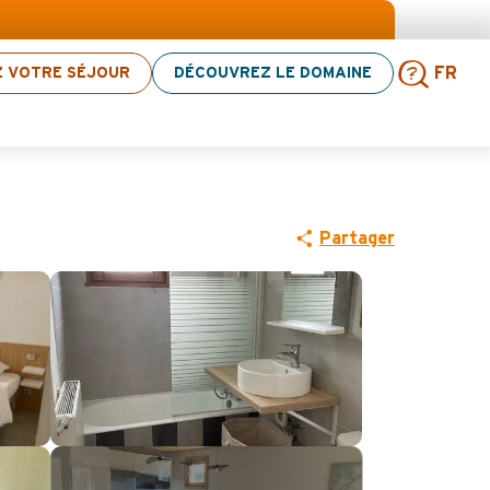
 d’activités ! > cliquez ici
Z VOTRE SÉJOUR
DÉCOUVREZ LE DOMAINE
FR
Rech
Partager