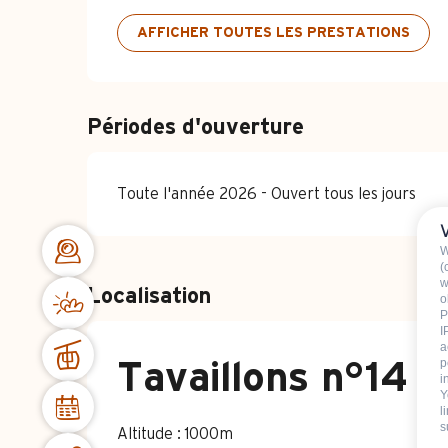
AFFICHER TOUTES LES PRESTATIONS
Périodes d'ouverture
Toute l'année 2026 - Ouvert tous les jours
W
(
w
Localisation
o
P
I
a
p
Tavaillons n°14
i
Y
l
s
Altitude : 1000m