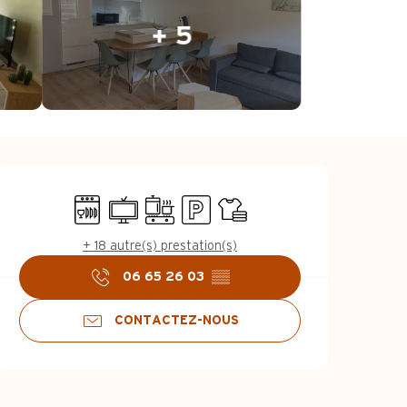
+ 5
Ouverture et coo
Lave vaisselle
Télévision
Plaque de cuisson
Parking
Draps et linge
+ 18 autre(s) prestation(s)
06 65 26 03
▒▒
CONTACTEZ-NOUS