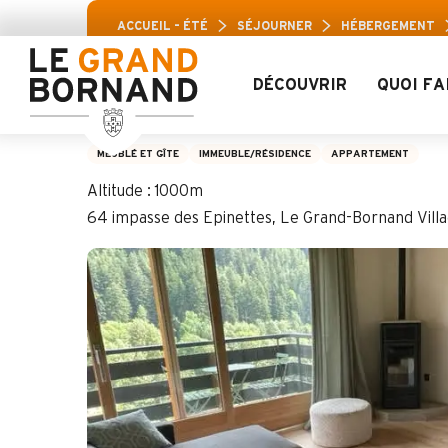
Aller
Pass Loisirs Ara
ACCUEIL – ÉTÉ
SÉJOURNER
HÉBERGEMENT
au
contenu
principal
DÉCOUVRIR
QUOI FA
Tavaillons n°14
MEUBLÉ ET GÎTE
IMMEUBLE/RÉSIDENCE
APPARTEMENT
Altitude : 1000m
64 impasse des Epinettes, Le Grand-Bornand Vil