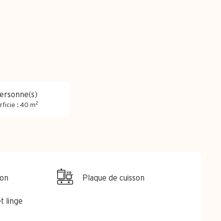
ersonne(s)
2
rficie : 40 m
ion
Plaque de cuisson
t linge