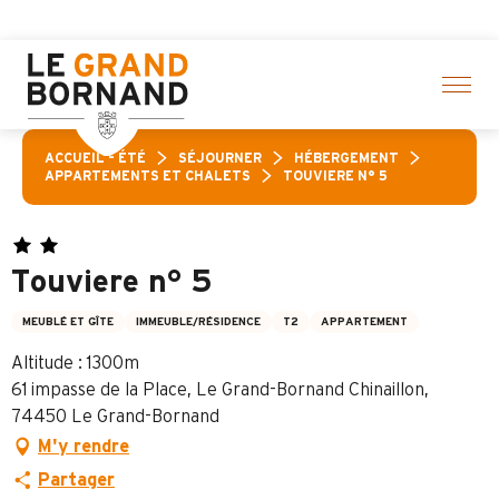
Aller
on d’activités ! > cliquez ici
au
contenu
principal
ACCUEIL – ÉTÉ
SÉJOURNER
HÉBERGEMENT
APPARTEMENTS ET CHALETS
TOUVIERE N° 5
Touviere n° 5
MEUBLÉ ET GÎTE
IMMEUBLE/RÉSIDENCE
T2
APPARTEMENT
Altitude : 1300m
61 impasse de la Place, Le Grand-Bornand Chinaillon,
74450 Le Grand-Bornand
M'y rendre
Partager