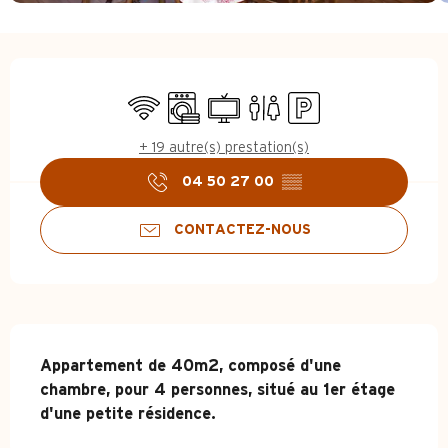
Ouverture et coordonnées
WiFi
Lave linge
Télévision
Toilettes
Parking
+ 19 autre(s) prestation(s)
04 50 27 00
▒▒
CONTACTEZ-NOUS
Description
Appartement de 40m2, composé d'une 
chambre, pour 4 personnes, situé au 1er étage 
d'une petite résidence.