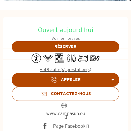
Ouverture et coordonnées
Ouvert aujourd'hui
Voir les horaires
RÉSERVER
Accessibilité
WiFi
Lave linge
Toilettes
Accueil camping car
Branchements élect
+ 48 autre(s) prestation(s)
APPELER
CONTACTEZ-NOUS
www.campasun.eu
Page Facebook