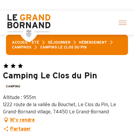
Aller
Pas
au
contenu
principal
ACCUEIL – ÉTÉ
SÉJOURNER
HÉBERGEMENT
CAMPINGS
CAMPING LE CLOS DU PIN
Camping Le Clos du Pin
CAMPING
Altitude : 955m
1222 route de la vallée du Bouchet, Le Clos du Pin, Le
Grand-Bornand village, 74450 Le Grand-Bornand
M'y rendre
Partager