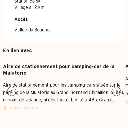
Station de ski
Village à -2 km
Accès
Accès
Vallée du Bouchet
En lien avec
Aire de stationnement pour camping-car de la
A
Mulaterie
A
Aire de stationnement pour les camping-cars située sur le
P
parking de la Mulaterie au Grand-Bornand Chinaillon. Ni eau,
p
ni point de vidange, ni électricité. Limité à 48h. Gratuit.
Le Grand-Bornand