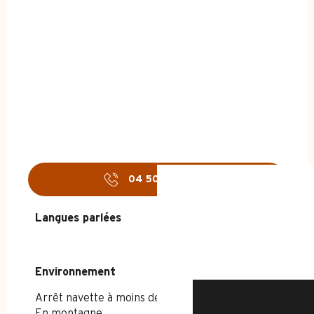
04 50 02 35
▒▒
ACCUEIL - ÉTÉ
Langues parlées
Langues parlées
DÉCOUVRIR
Environnement
Environnement
Arrêt navette à moins de 300 m
En montagne