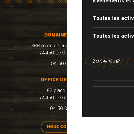
Événements et 
Toutes les activ
DOMAINE SKIABLE
Toutes les activ
388 route de la vallée du Bouchet
74450 Le Grand-Bornand
BALADES E
ZOOM SUR
04 50 02 78 10
LES ITINÉRA
OUVERTURE 
ROUTE
OFFICE DE TOURISME
PISCINE 
62 place de l’église
74450 Le Grand-Bornand
04 50 02 78 00
SÉJOURNER
NOUS CONTACTER