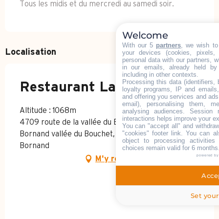
Tous les midis et du mercredi au samedi soir.
Welcome
With our 5
partners
, we wish to
Localisation
your devices (cookies, pixels,
personal data with our partners, w
in our emails, already held by
including in other contexts.
Processing this data (identifiers,
Restaurant La Marmotte
loyalty programs, IP and emails, 
and offering you services and ads
email), personalising them, me
Altitude : 1068m
analysing audiences. Session 
interactions helps improve your e
4709 route de la vallée du Bouchet, Le Grand-
You can "accept all" and withdraw
"cookies" footer link
. You can al
Bornand vallée du Bouchet, 74450 Le Grand-
object to processing activitie
Bornand
choices remain valid for 6 months
powered b
M'y rendre
Accep
Set your