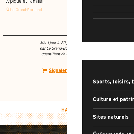
typique et familial.
AR
Le Grand-Bornand
RUE DE 
Mis à jour le 20 juin 2026 à 10:14
par Le Grand-Bornand Tourisme
QUOI FAIRE ?
(Identifiant de l'offre :
127944
)
Signaler une erreur
Sports, loisirs, 
Culture et patr
HAUT DE PAGE
Sites naturels