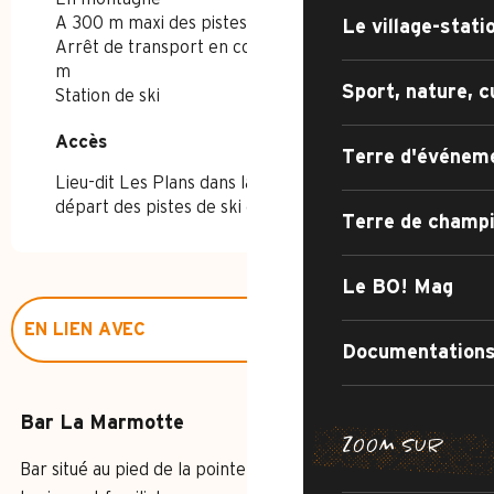
A 300 m maxi des pistes
Le village-stati
Arrêt de transport en commun à moins de 500
m
Sport, nature, c
Station de ski
Accès
Accès
Terre d'événem
Lieu-dit Les Plans dans la vallée du Bouchet, au
départ des pistes de ski de fond.
Terre de champ
Le BO! Mag
EN LIEN AVEC
Documentations
EST ACCESSIBLE/DESSERVI(E) PAR...
Bar La Marmotte
ZOOM SUR
SUGGESTION À PROXIMITÉ...
CHEMIN DE
SENTIER DE 
Bar situé au pied de la pointe Percée dans un cadre
IRRÉSISTIB