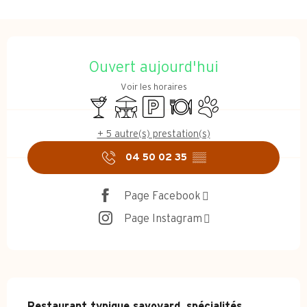
Ouverture et coordonnées
Ouvert aujourd'hui
Voir les horaires
Bar / Buvette
Terrasse
Parking
Restaurant
Animaux acceptés
+ 5 autre(s) prestation(s)
04 50 02 35
▒▒
Page Facebook
Page Instagram
Description
Restaurant typique savoyard, spécialités 