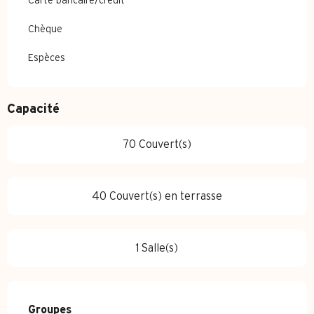
Carte bancaire/crédit
Chèque
Espèces
Capacité
70 Couvert(s)
40 Couvert(s) en terrasse
1 Salle(s)
Groupes
Groupes