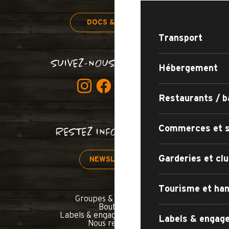
DOCS & PLANS
Transport
SUIVEZ-NOUS BON SANG !
Hébergement
Restaurants / b
Commerces et s
RESTEZ INFORMÉS !
Garderies et clu
NEWSLETTER
Tourisme et han
Groupes & séminaires
Boutique
Labels & engagements qualité
Labels & engage
Nous rejoindre