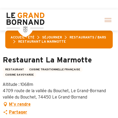
Aller
élection d’activités ! > cliquez ici
au
contenu
principal
ACCUEIL – ÉTÉ
SÉJOURNER
RESTAURANTS / BARS
RESTAURANT LA MARMOTTE
Restaurant La Marmotte
RESTAURANT
CUISINE TRADITIONNELLE FRANÇAISE
CUISINE SAVOYARDE
Altitude : 1068m
4709 route de la vallée du Bouchet, Le Grand-Bornand
vallée du Bouchet, 74450 Le Grand-Bornand
M'y rendre
Partager