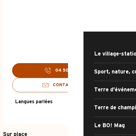
ACCUEIL - ÉTÉ
DÉCOUVRIR
Le village-stati
04 50 27 00
▒▒
Sport, nature, c
CONTACTEZ-NOUS
Terre d'événem
Langues parlées
Langues parlées
Terre de champ
Le BO! Mag
Sur place