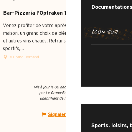
Documentations
Bar-Pizzeria l'Optraken 1300
Venez profiter de votre après-ski avec crêpes, pizzas
ZOOM SUR
maison, un grand choix de bières, cocktails, rhums arrangés
CHEMIN DE
SENTIER DE 
et autres vins chauds. Retransmission d'événements
IRRÉSISTIB
sportifs,...
AR
RUE DE 
Le Grand-Bornand
Mis à jour le 06 décembre 2025 à 10:32
par Le Grand-Bornand Tourisme
QUOI FAIRE ?
(Identifiant de l'offre :
576465
)
Signaler une erreur
Sports, loisirs, 