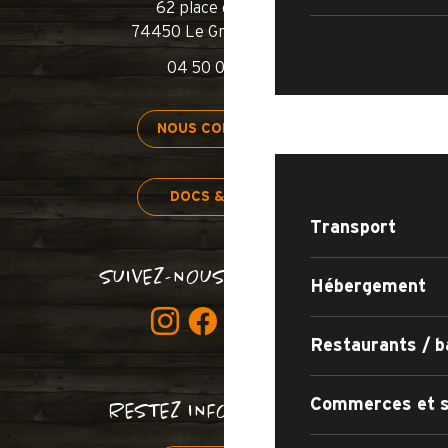
62 place de l’église
74450 Le Grand-Bornand
04 50 02 78 00
SÉJOURNER
NOUS CONTACTER
DOCS & PLANS
Transport
SUIVEZ-NOUS BON SANG !
Hébergement
Restaurants / b
Commerces et s
RESTEZ INFORMÉS !