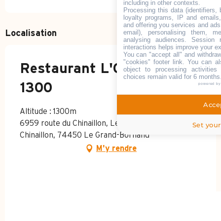
including in other contexts.
Processing this data (identifiers,
loyalty programs, IP and emails, 
and offering you services and ads
email), personalising them, me
Localisation
analysing audiences. Session 
interactions helps improve your e
You can "accept all" and withdraw
"cookies" footer link
. You can al
Restaurant L'Optraken
object to processing activitie
choices remain valid for 6 months
1300
powered b
Accep
Altitude : 1300m
6959 route du Chinaillon, Le Grand-Bornand
Set your
Chinaillon, 74450 Le Grand-Bornand
M'y rendre