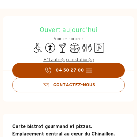
Ouverture et coordonnées
Ouvert aujourd'hui
Voir les horaires
Accès handicapés
Accessibilité
Bar / Buvette
Terrasse
Toilettes
Parking
+ 11 autre(s) prestation(s)
04 50 27 00
▒▒
CONTACTEZ-NOUS
Description
Carte bistrot gourmand et pizzas. 
Emplacement central au cœur du Chinaillon. 