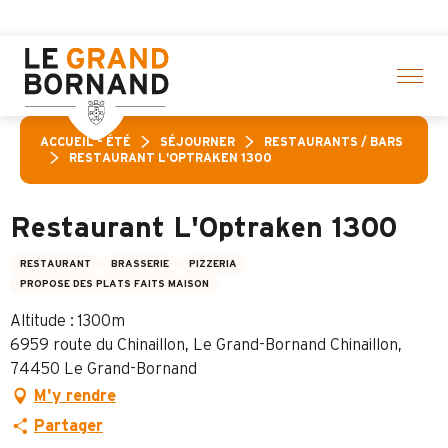
Aller
z ici
au
contenu
principal
ACCUEIL – ÉTÉ
SÉJOURNER
RESTAURANTS / BARS
RESTAURANT L'OPTRAKEN 1300
Restaurant L'Optraken 1300
RESTAURANT
BRASSERIE
PIZZERIA
PROPOSE DES PLATS FAITS MAISON
Altitude : 1300m
6959 route du Chinaillon, Le Grand-Bornand Chinaillon,
74450 Le Grand-Bornand
M'y rendre
Partager