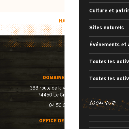
Culture et patr
HAUT DE PAGE
Sites naturels
Événements et 
Toutes les activ
DOMAINE SKIABLE
Toutes les activ
388 route de la vallée du Bouchet
74450 Le Grand-Bornand
BALADES E
ZOOM SUR
04 50 02 78 10
LES ITINÉRA
OUVERTURE 
ROUTE
OFFICE DE TOURISME
PISCINE 