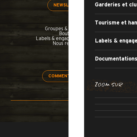
Garderies et clu
NEWSLETTER
Tourisme et han
Groupes & séminaires
Boutique
Labels & engagements qualité
Labels & engage
Nous rejoindre
Documentations
COMMENT VENIR ?
ZOOM SUR
H
APPARTEMEN
RÉSIDENCE
SÉJOURS 