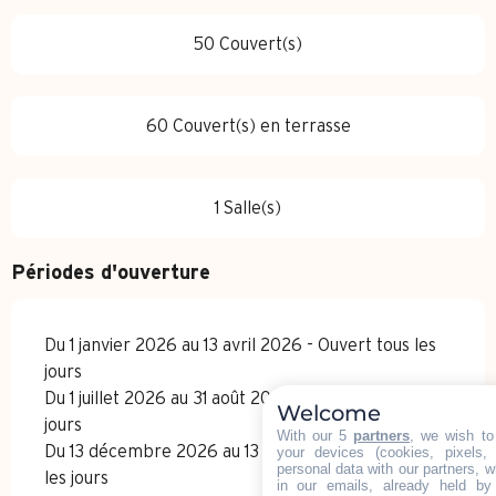
50 Couvert(s)
60 Couvert(s) en terrasse
1 Salle(s)
Périodes d'ouverture
Du 1 janvier 2026 au 13 avril 2026 - Ouvert tous les
jours
Du 1 juillet 2026 au 31 août 2026 - Ouvert tous les
Welcome
jours
With our 5
partners
, we wish to
Du 13 décembre 2026 au 13 avril 2027 - Ouvert tous
your devices (cookies, pixels,
personal data with our partners, w
les jours
in our emails, already held by