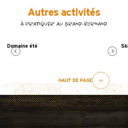
Autres activités
À PRATIQUER AU GRAND-BORNAND
Domaine été
Ski
HAUT DE PAGE