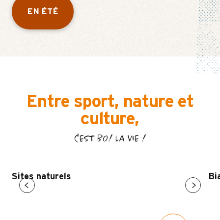
EN ÉTÉ
Entre sport, nature et
culture,
C'EST BO! LA VIE !
Sites naturels
Bi