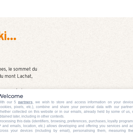
i...
pes, le sommet du
du mont Lachat,
t pour admirer une
Welcome
éployant dans toute
ith our 5
partners
, we wish to store and access information on your devic
cookies, pixels, etc.), combine and share your personal data with our partner
il couchant
hether collected on this website or in our emails, already held by some of us, 
btained later, including in other contexts.
pistes, tous les
rocessing this data (identifiers, browsing, preferences, purchases, loyalty program
elles, chalets
P and emails, location, etc.) allows developing and offering you services and a
cross your devices (including by email), personalising them, measuring the