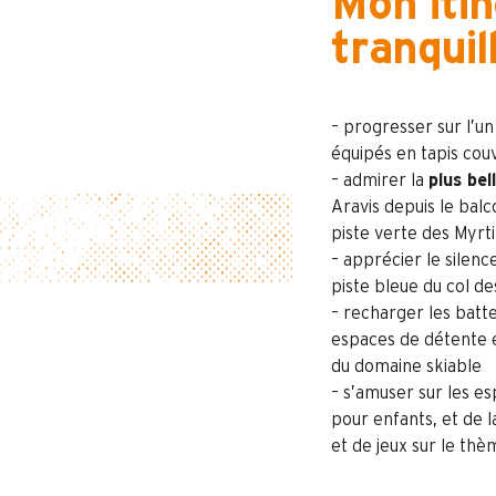
Mon itin
tranquill
– progresser sur l’u
équipés en tapis cou
– admirer la
plus bel
Aravis depuis le bal
piste verte des Myrti
– apprécier le silenc
piste bleue du col d
– recharger les batte
espaces de détente 
du domaine skiable
– s’amuser sur les e
pour enfants, et de 
et de jeux sur le thè