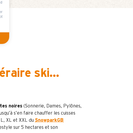
nd
er
ot
éraire ski...
tes noires
(Sonnerie, Dames, Pylônes,
usqu’à s’en faire chauffer les cuisses
s L, XL et XXL du
SnowparkGB
estyle sur 5 hectares et son