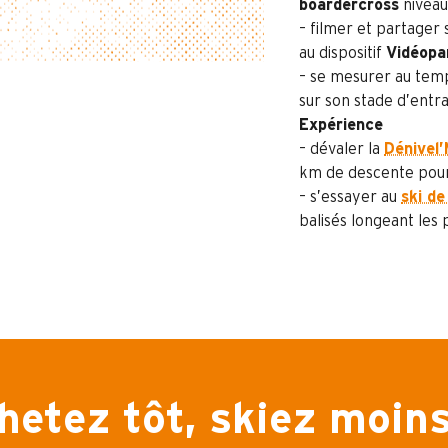
boardercross
niveau
– filmer et partager 
au dispositif
Vidéop
– se mesurer au tem
sur son stade d’entr
Expérience
– dévaler la
Dénivel
km de descente pour 
– s’essayer au
ski d
balisés longeant les 
hetez tôt, skiez moins