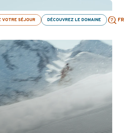
 d’activités ! > cliquez ici
Z VOTRE SÉJOUR
DÉCOUVREZ LE DOMAINE
FR
Rech