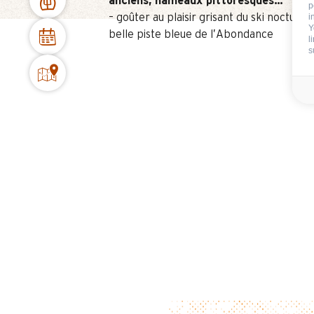
anciens, hameaux pittoresques…
p
– goûter au plaisir grisant du ski nocturne
i
Y
belle piste bleue de l’Abondance
l
s