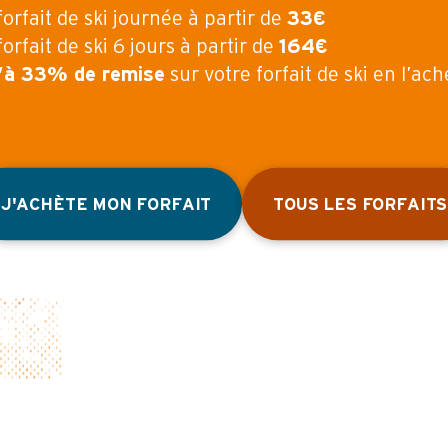
forfait de ski journée à partir de
33€
forfait de ski 6 jours à partir de
164€
’à 33% de remise
sur votre forfait de ski en l’ach
J'ACHÈTE MON FORFAIT
TOUS LES FORFAITS