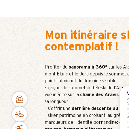
Mon itinéraire sk
contemplatif !
Profiter du
panorama à 360°
sur les Al
mont Blanc et le Jura depuis le sommet 
point culminant du domaine skiable
– gagner le sommet du téléski de l’Alme
vue inédite sur la
chaîne des Aravis
se d
W
sa longueur
(
– s’offrir une
dernière descente au sole
w
o
– skier patrimoine en croisant, au gré des 
P
marqueurs de l’identité bornandine:
chap
I
a