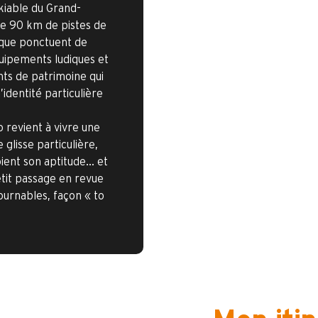
kiable du Grand-
e 90 km de pistes de
 que ponctuent de
ipements ludiques et
ts de patrimoine qui
l’identité particulière
 revient à vivre une
glisse particulière,
oient son aptitude… et
etit passage en revue
ournables, façon « to