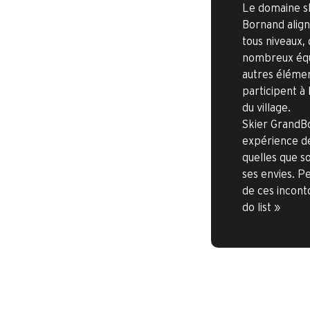
Le domaine s
Bornand align
tous niveaux,
nombreux équ
autres élémen
participent à 
du village.
Skier GrandBo
expérience de 
quelles que s
ses envies. P
de ces incont
do list »