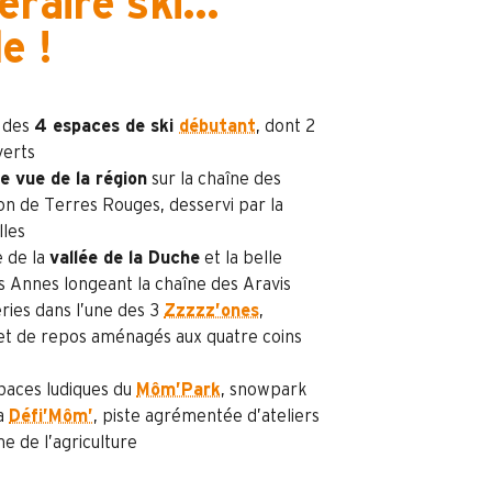
éraire ski...
e !
n des
4 espaces de ski
débutant
, dont 2
verts
le vue de la région
sur la chaîne des
con de Terres Rouges, desservi par la
lles
e de la
vallée de la Duche
et la belle
es Annes longeant la chaîne des Aravis
ries dans l’une des 3
Zzzzz’ones
,
et de repos aménagés aux quatre coins
spaces ludiques du
Môm’Park
, snowpark
la
Défi’Môm’
, piste agrémentée d’ateliers
me de l’agriculture