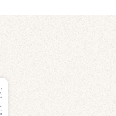
es
s,
or
s,
ds
ir