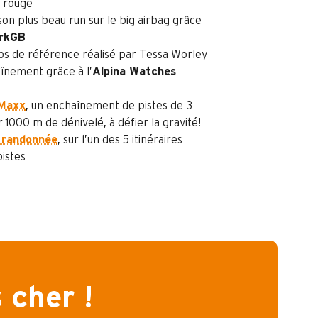
 rouge
son plus beau run sur le big airbag grâce
arkGB
ps de référence réalisé par Tessa Worley
aînement grâce à l’
Alpina Watches
’Maxx
, un enchaînement de pistes de 3
1000 m de dénivelé, à défier la gravité!
e randonnée
, sur l’un des 5 itinéraires
pistes
 cher !