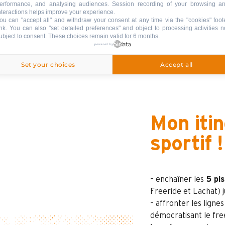
erformance, and analysing audiences. Session recording of your browsing a
 les mardis sur la
nteractions helps improve your experience.
ou can "accept all" and withdraw your consent at any time via the "cookies" foot
ink
. You can also "set detailed preferences" and object to processing activities n
ubject to consent. These choices remain valid for 6 months.
powered by
Set your choices
Accept all
Mon itin
sportif !
– enchaîner les
5 pis
Freeride et Lachat) j
– affronter les ligne
démocratisant le fre