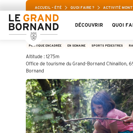
Aller
Pass Loisir
ACCUEIL – ÉTÉ
QUOI FAIRE ?
ACTIVITÉ MONT
au
contenu
principal
DÉCOUVRIR
QUOI FA
Activité montagne
PRATIQUE ENCADRÉE
EN SEMAINE
SPORTS PÉDESTRES
RA
Altitude : 1275m
Office de tourisme du Grand-Bornand Chinaillon, 6
Bornand