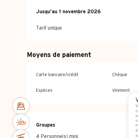
Du
Jusqu'au
4 avril 2026
1 novembre 2026
au
1 novembre 2026
Tarif unique
Moyens de paiement
Carte bancaire/crédit
Chèque
Espèces
Virement
W
(
w
o
Groupes
Groupes
P
I
a
4 Personne(s) mini