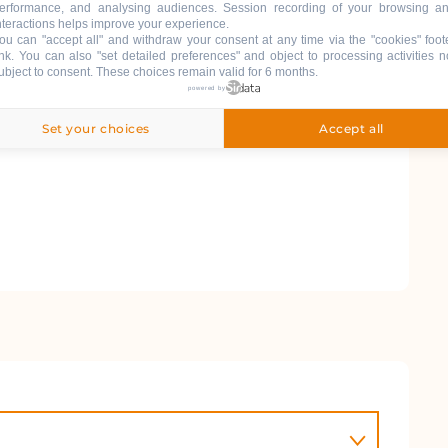
erformance, and analysing audiences. Session recording of your browsing a
nteractions helps improve your experience.
ou can "accept all" and withdraw your consent at any time via the "cookies" foot
ink
. You can also "set detailed preferences" and object to processing activities n
ubject to consent. These choices remain valid for 6 months.
powered by
Set your choices
Accept all