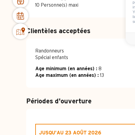
p
10 Personne(s) maxi
i
Y
l
s
Clientèles acceptées
Randonneurs
Spécial enfants
Age minimum (en années) :
8
Age maximum (en années) :
13
Périodes d'ouverture
JUSQU'AU
23 AOÛT 2026