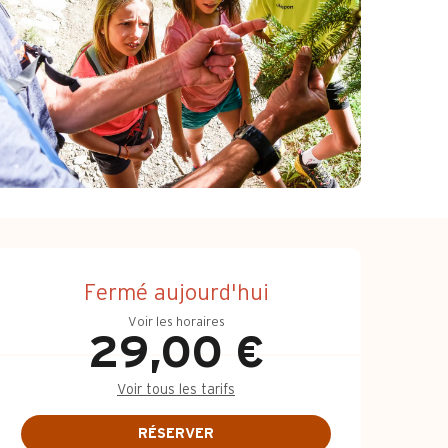
Ouverture et coo
Fermé aujourd'hui
Voir les horaires
29,00 €
Voir tous les tarifs
RÉSERVER