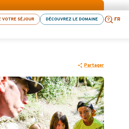
ction d’activités ! > cliquez ici
Z VOTRE SÉJOUR
DÉCOUVREZ LE DOMAINE
FR
dboh Lanta
Rech
Partager