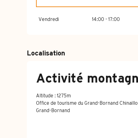
DU
4 AVRIL 2026
AU
3 JUILLET 2026
Vendredi
14:00 - 17:00
DU
24 AOÛT 2026
AU
1 NOVEMBRE 202
Localisation
Activité montagn
Altitude : 1275m
Office de tourisme du Grand-Bornand Chinaillo
Grand-Bornand