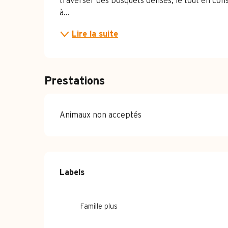
traverser des bosquets denses, le tout en co
à...
Lire la suite
Prestations
Animaux non acceptés
Offres de pre
Labels
Labels
Famille plus