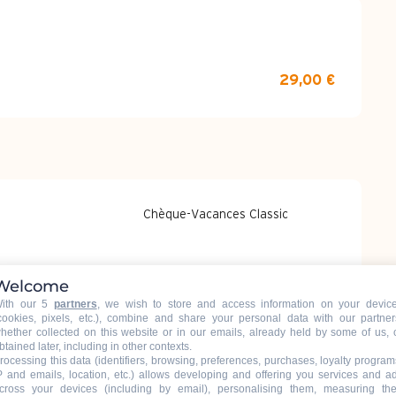
29,00 €
Chèque-Vacances Classic
Welcome
ith our 5
partners
, we wish to store and access information on your devic
cookies, pixels, etc.), combine and share your personal data with our partner
hether collected on this website or in our emails, already held by some of us, 
btained later, including in other contexts.
rocessing this data (identifiers, browsing, preferences, purchases, loyalty program
P and emails, location, etc.) allows developing and offering you services and a
cross your devices (including by email), personalising them, measuring the