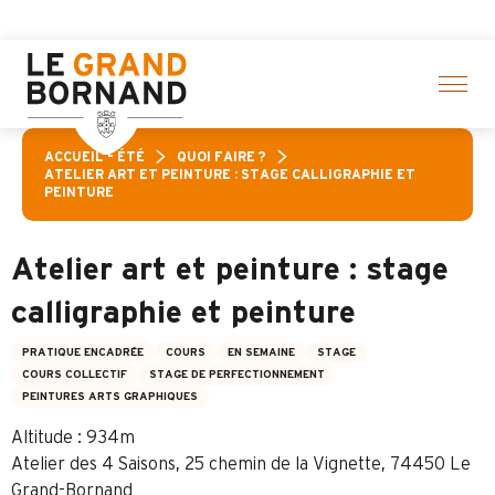
Aller
ivités ! > cliquez ici
au
contenu
principal
ACCUEIL – ÉTÉ
QUOI FAIRE ?
ATELIER ART ET PEINTURE : STAGE CALLIGRAPHIE ET
PEINTURE
Atelier art et peinture : stage
calligraphie et peinture
PRATIQUE ENCADRÉE
COURS
EN SEMAINE
STAGE
COURS COLLECTIF
STAGE DE PERFECTIONNEMENT
PEINTURES ARTS GRAPHIQUES
Altitude : 934m
Atelier des 4 Saisons, 25 chemin de la Vignette, 74450 Le
Grand-Bornand