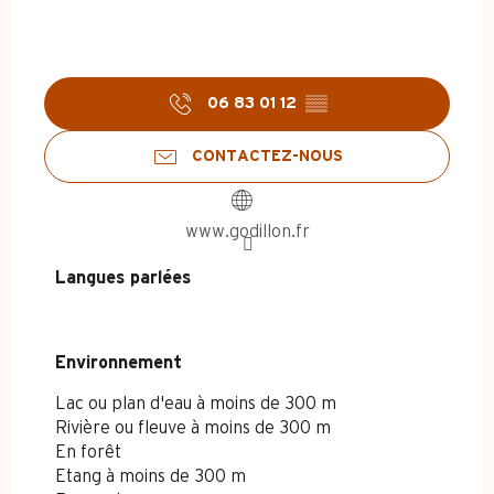
06 83 01 12
▒▒
CONTACTEZ-NOUS
www.godillon.fr
Langues parlées
Langues parlées
Environnement
Environnement
Lac ou plan d'eau à moins de 300 m
Rivière ou fleuve à moins de 300 m
En forêt
Etang à moins de 300 m