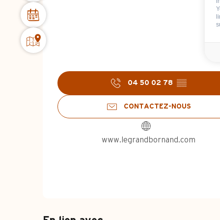
i
Y
l
s
04 50 02 78
▒▒
CONTACTEZ-NOUS
www.legrandbornand.com