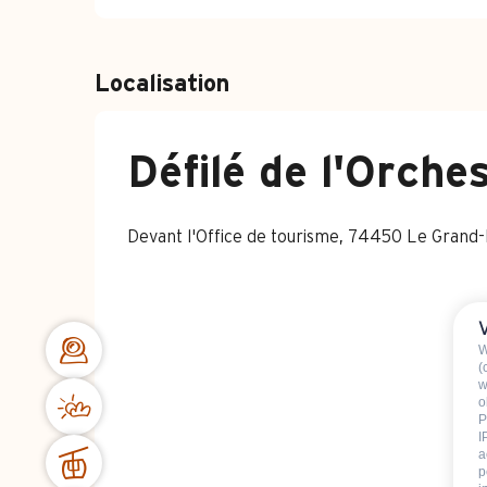
Localisation
Défilé de l'Orch
Devant l'Office de tourisme, 74450 Le Grand
W
(
w
o
P
I
a
p