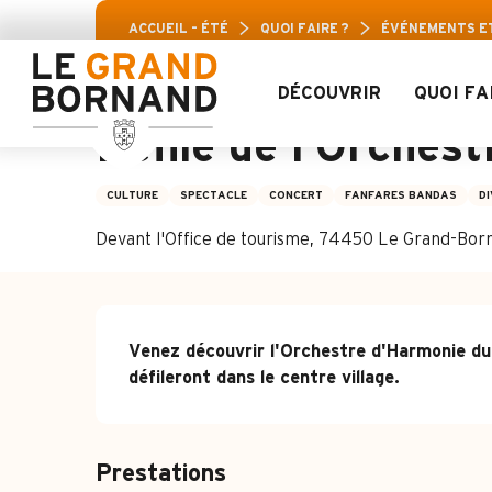
Aller
Pass Loisirs Arav
ACCUEIL – ÉTÉ
QUOI FAIRE ?
ÉVÉNEMENTS E
au
contenu
principal
DÉCOUVRIR
QUOI FA
Mardi 11 août à 20:30
Défilé de l'Orches
CULTURE
SPECTACLE
CONCERT
FANFARES BANDAS
D
Devant l'Office de tourisme, 74450 Le Grand-Bor
Description
Venez découvrir l'Orchestre d'Harmonie du
défileront dans le centre village.
Prestations