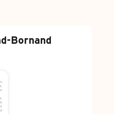
and-Bornand
es
s,
or
s,
ds
ir
nd