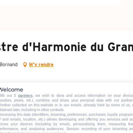
estre d'Harmonie du Gr
-Bornand
M'y rendre
Welcome
ith our 5
partners
, we wish to store and access information on your devic
cookies, pixels, etc.), combine and share your personal data with our partner
hether collected on this website or in our emails, already held by some of us, 
btained later, including in other contexts.
rocessing this data (identifiers, browsing, preferences, purchases, loyalty program
P and emails, location, etc.) allows developing and offering you services and a
cross your devices (including by email), personalising them, measuring the
erformance, and analysing audiences. Session recording of your browsing a