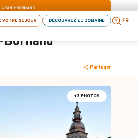
’activités ! > cliquez ici
DU GRAND-BORNAND
Z VOTRE SÉJOUR
DÉCOUVREZ LE DOMAINE
FR
Rech
d-Bornand
Partager
+3 PHOTOS