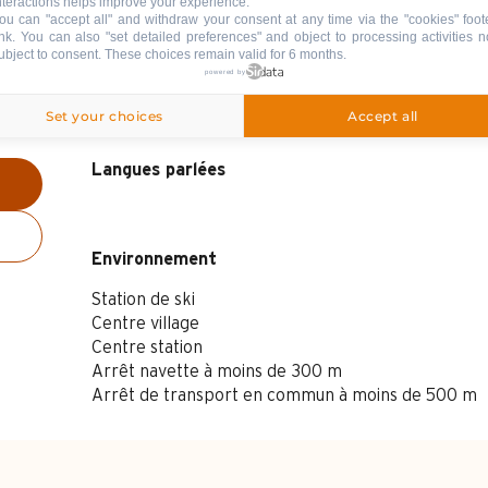
nteractions helps improve your experience.
ou can "accept all" and withdraw your consent at any time via the "cookies" foot
ink
. You can also "set detailed preferences" and object to processing activities n
ubject to consent. These choices remain valid for 6 months.
powered by
Set your choices
Accept all
Langues parlées
Langues parlées
Environnement
Environnement
Station de ski
Centre village
Centre station
Arrêt navette à moins de 300 m
Arrêt de transport en commun à moins de 500 m